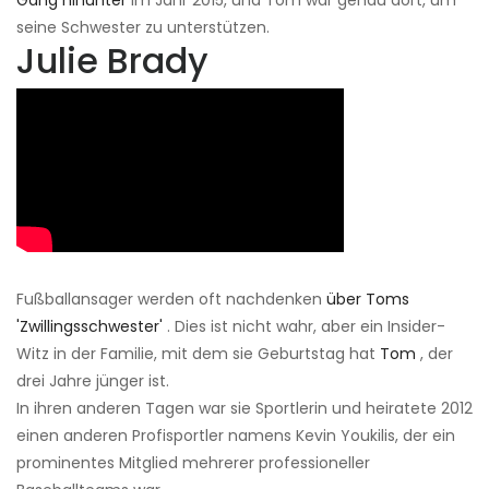
Gang hinunter
im Jahr 2015, und Tom war genau dort, um
seine Schwester zu unterstützen.
Julie Brady
Fußballansager werden oft nachdenken
über Toms
'Zwillingsschwester'
. Dies ist nicht wahr, aber ein Insider-
Witz in der Familie, mit dem sie Geburtstag hat
Tom
, der
drei Jahre jünger ist.
In ihren anderen Tagen war sie Sportlerin und heiratete 2012
einen anderen Profisportler namens Kevin Youkilis, der ein
prominentes Mitglied mehrerer professioneller