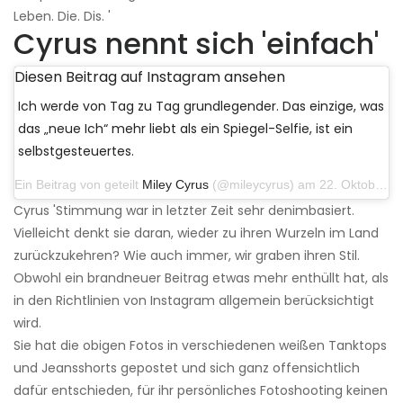
Leben. Die. Dis. '
Cyrus nennt sich 'einfach'
Diesen Beitrag auf Instagram ansehen
Ich werde von Tag zu Tag grundlegender. Das einzige, was
das „neue Ich“ mehr liebt als ein Spiegel-Selfie, ist ein
selbstgesteuertes.
Ein Beitrag von geteilt
Miley Cyrus
(@mileycyrus) am 22. Oktober 2019 um 11:39 Uhr PDT
Cyrus 'Stimmung war in letzter Zeit sehr denimbasiert.
Vielleicht denkt sie daran, wieder zu ihren Wurzeln im Land
zurückzukehren? Wie auch immer, wir graben ihren Stil.
Obwohl ein brandneuer Beitrag etwas mehr enthüllt hat, als
in den Richtlinien von Instagram allgemein berücksichtigt
wird.
Sie hat die obigen Fotos in verschiedenen weißen Tanktops
und Jeansshorts gepostet und sich ganz offensichtlich
dafür entschieden, für ihr persönliches Fotoshooting keinen