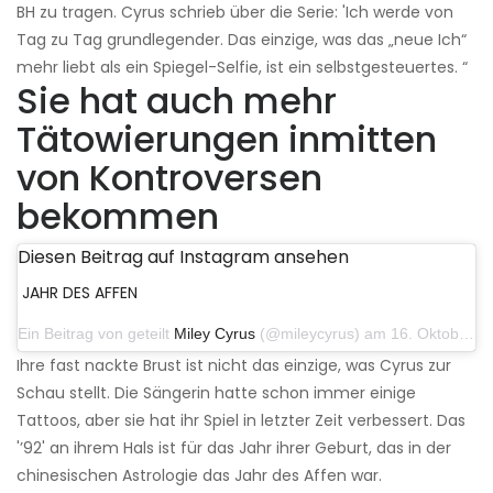
BH zu tragen. Cyrus schrieb über die Serie: 'Ich werde von
Tag zu Tag grundlegender. Das einzige, was das „neue Ich“
mehr liebt als ein Spiegel-Selfie, ist ein selbstgesteuertes. “
Sie hat auch mehr
Tätowierungen inmitten
von Kontroversen
bekommen
Diesen Beitrag auf Instagram ansehen
JAHR DES AFFEN
Ein Beitrag von geteilt
Miley Cyrus
(@mileycyrus) am 16. Oktober 2019 um 19:04 Uhr PDT
Ihre fast nackte Brust ist nicht das einzige, was Cyrus zur
Schau stellt. Die Sängerin hatte schon immer einige
Tattoos, aber sie hat ihr Spiel in letzter Zeit verbessert. Das
'’92' an ihrem Hals ist für das Jahr ihrer Geburt, das in der
chinesischen Astrologie das Jahr des Affen war.