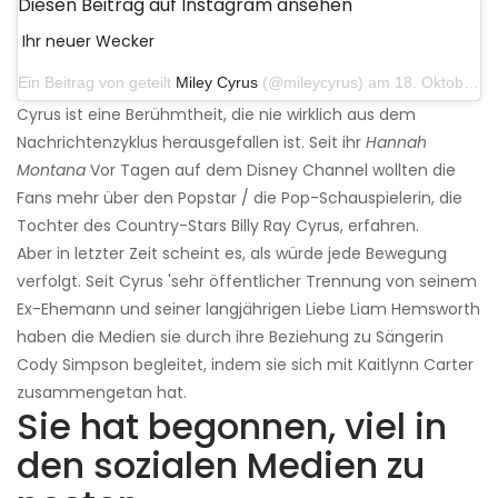
Diesen Beitrag auf Instagram ansehen
Ihr neuer Wecker
Ein Beitrag von geteilt
Miley Cyrus
(@mileycyrus) am 18. Oktober 2019 um 19:03 Uhr PDT
Cyrus ist eine Berühmtheit, die nie wirklich aus dem
Nachrichtenzyklus herausgefallen ist. Seit ihr
Hannah
Montana
Vor Tagen auf dem Disney Channel wollten die
Fans mehr über den Popstar / die Pop-Schauspielerin, die
Tochter des Country-Stars Billy Ray Cyrus, erfahren.
Aber in letzter Zeit scheint es, als würde jede Bewegung
verfolgt. Seit Cyrus 'sehr öffentlicher Trennung von seinem
Ex-Ehemann und seiner langjährigen Liebe Liam Hemsworth
haben die Medien sie durch ihre Beziehung zu Sängerin
Cody Simpson begleitet, indem sie sich mit Kaitlynn Carter
zusammengetan hat.
Sie hat begonnen, viel in
den sozialen Medien zu