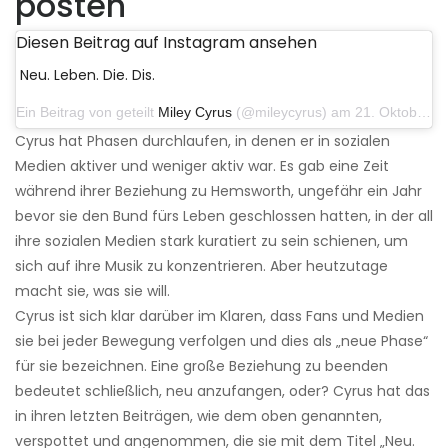
posten
Diesen Beitrag auf Instagram ansehen
Neu. Leben. Die. Dis.
Ein Beitrag von geteilt
Miley Cyrus
(@mileycyrus) am 21. Oktober 2019 um 12:31 Uhr PDT
Cyrus hat Phasen durchlaufen, in denen er in sozialen
Medien aktiver und weniger aktiv war. Es gab eine Zeit
während ihrer Beziehung zu Hemsworth, ungefähr ein Jahr
bevor sie den Bund fürs Leben geschlossen hatten, in der all
ihre sozialen Medien stark kuratiert zu sein schienen, um
sich auf ihre Musik zu konzentrieren. Aber heutzutage
macht sie, was sie will.
Cyrus ist sich klar darüber im Klaren, dass Fans und Medien
sie bei jeder Bewegung verfolgen und dies als „neue Phase“
für sie bezeichnen. Eine große Beziehung zu beenden
bedeutet schließlich, neu anzufangen, oder? Cyrus hat das
in ihren letzten Beiträgen, wie dem oben genannten,
verspottet und angenommen, die sie mit dem Titel „Neu.