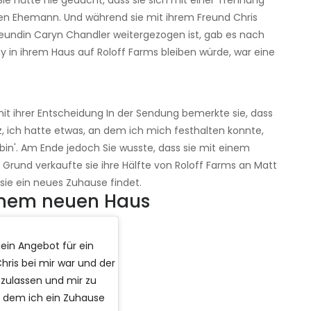
Sie hätte nie gedacht, dass sie sich mit einer Trennung
n Ehemann. Und während sie mit ihrem Freund Chris
reundin Caryn Chandler weitergezogen ist, gab es nach
 in ihrem Haus auf Roloff Farms bleiben würde, war eine
mit ihrer Entscheidung In der Sendung bemerkte sie, dass
atz, ich hatte etwas, an dem ich mich festhalten konnte,
 bin'. Am Ende jedoch Sie wusste, dass sie mit einem
Grund verkaufte sie ihre Hälfte von Roloff Farms an Matt
sie ein neues Zuhause findet.
einem neuen Haus
mein Angebot für ein
hris bei mir war und der
oszulassen und mir zu
n dem ich ein Zuhause