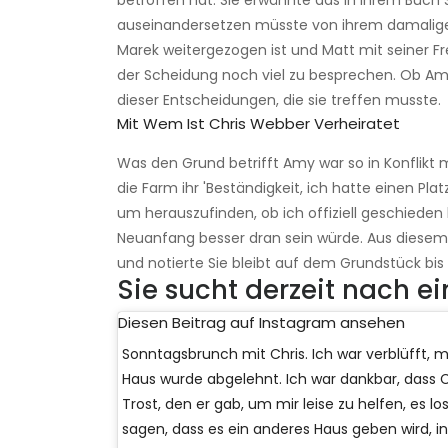
betroffen hat. Sie erwähnte das in ihrem Buch 
auseinandersetzen müsste von ihrem damalige
Marek weitergezogen ist und Matt mit seiner F
der Scheidung noch viel zu besprechen. Ob Amy
dieser Entscheidungen, die sie treffen musste.
Mit Wem Ist Chris Webber Verheiratet
Was den Grund betrifft Amy war so in Konflikt 
die Farm ihr 'Beständigkeit, ich hatte einen Pl
um herauszufinden, ob ich offiziell geschieden
Neuanfang besser dran sein würde. Aus diesem 
und notierte Sie bleibt auf dem Grundstück bis 
Sie sucht derzeit nach 
Diesen Beitrag auf Instagram ansehen
Sonntagsbrunch mit Chris. Ich war verblüfft, 
Haus wurde abgelehnt. Ich war dankbar, dass C
Trost, den er gab, um mir leise zu helfen, es l
sagen, dass es ein anderes Haus geben wird, i