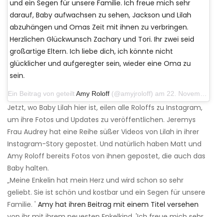
und ein Segen für unsere Familie. Ich freue mich sehr
darauf, Baby aufwachsen zu sehen, Jackson und Lilah
abzuhängen und Omas Zeit mit ihnen zu verbringen.
Herzlichen Glückwunsch Zachary und Tori. Ihr zwei seid
großartige Eltern. Ich liebe dich, ich könnte nicht
glücklicher und aufgeregter sein, wieder eine Oma zu
sein.
Ein Beitrag von geteilt
Amy Roloff
(@amyjroloff) am 22. November 2019 um 7:58 Uhr PST
Jetzt, wo Baby Lilah hier ist, eilen alle Roloffs zu Instagram,
um ihre Fotos und Updates zu veröffentlichen. Jeremys
Frau Audrey hat eine Reihe süßer Videos von Lilah in ihrer
Instagram-Story gepostet. Und natürlich haben Matt und
Amy Roloff bereits Fotos von ihnen gepostet, die auch das
Baby halten.
„Meine Enkelin hat mein Herz und wird schon so sehr
geliebt. Sie ist schön und kostbar und ein Segen für unsere
Familie. '
Amy hat ihren Beitrag mit einem Titel versehen
von ihr mit ihrem neuesten Enkelkind. 'Ich freue mich sehr