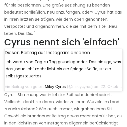
für sie bezeichnen. Eine große Beziehung zu beenden
bedeutet schließlich, neu anzufangen, oder? Cyrus hat das
in ihren letzten Beiträgen, wie dem oben genannten,
verspottet und angenommen, die sie mit dem Titel „Neu.
Leben. Die. Dis. '
Cyrus nennt sich 'einfach'
Diesen Beitrag auf Instagram ansehen
Ich werde von Tag zu Tag grundlegender. Das einzige, was
das „neue Ich“ mehr liebt als ein Spiegel-Selfie, ist ein
selbstgesteuertes.
Ein Beitrag von geteilt
Miley Cyrus
(@mileycyrus) am 22. Oktober 2019 um 11:39 Uhr PDT
Cyrus 'Stimmung war in letzter Zeit sehr denimbasiert.
Vielleicht denkt sie daran, wieder zu ihren Wurzeln im Land
zurückzukehren? Wie auch immer, wir graben ihren Stil.
Obwohl ein brandneuer Beitrag etwas mehr enthüllt hat, als
in den Richtlinien von Instagram allgemein berücksichtigt