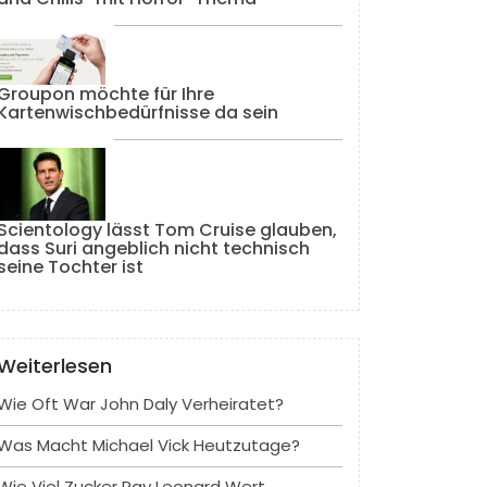
Groupon möchte für Ihre
Kartenwischbedürfnisse da sein
Scientology lässt Tom Cruise glauben,
dass Suri angeblich nicht technisch
seine Tochter ist
Weiterlesen
Wie Oft War John Daly Verheiratet?
Was Macht Michael Vick Heutzutage?
Wie Viel Zucker Ray Leonard Wert