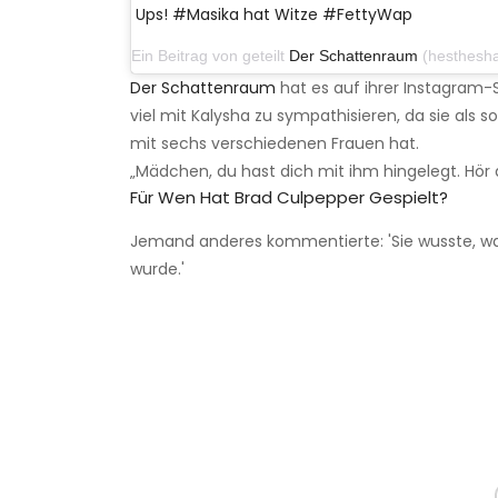
Ups! #Masika hat Witze #FettyWap
Ein Beitrag von geteilt
Der Schattenraum
(hestheshaderoom
Der Schattenraum
hat es auf ihrer Instagram-S
viel mit Kalysha zu sympathisieren, da sie als
mit sechs verschiedenen Frauen hat.
„Mädchen, du hast dich mit ihm hingelegt. Hör a
Für Wen Hat Brad Culpepper Gespielt?
Jemand anderes kommentierte: 'Sie wusste, wa
wurde.'