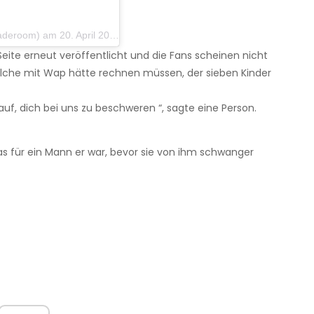
) am 20. April 2020 um 15:14 Uhr PDT
eite erneut veröffentlicht und die Fans scheinen nicht
 solche mit Wap hätte rechnen müssen, der sieben Kinder
uf, dich bei uns zu beschweren “, sagte eine Person.
s für ein Mann er war, bevor sie von ihm schwanger