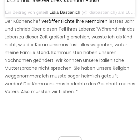
#ChefLidia #WGBH #PBS #RandomHouse
Ein Beitrag von geteilt
Lidia Bastianich
(@lidiabastianich) am 18. April 2019 um 13:43 Uhr PDT
Der Küchenchef
veröffentlichte ihre Memoiren
letztes Jahr
und schrieb über diesen Teil ihres Lebens: 'Während mir das
Leben zu dieser Zeit großartig erschien, wusste ich als Kind
nicht, wie der Kommunismus fast alles wegnahm, wofür
meine Familie stand. Kommunisten haben unseren
Nachnamen geändert. Wir konnten unsere italienische
Muttersprache nicht sprechen. Sie haben unsere Religion
weggenommen; Ich musste sogar heimlich getauft
werden! Der Kommunismus bedrohte das Geschäft meines
Vaters. Also mussten wir fliehen. “