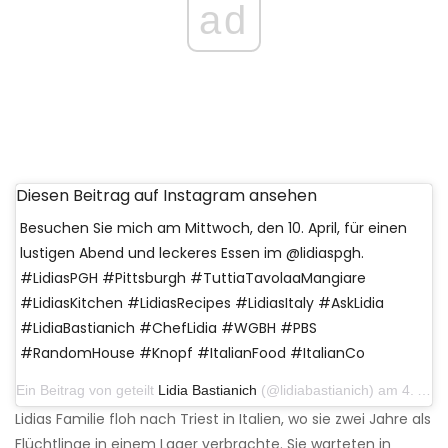
ad
Diesen Beitrag auf Instagram ansehen
Besuchen Sie mich am Mittwoch, den 10. April, für einen
lustigen Abend und leckeres Essen im @lidiaspgh.
#LidiasPGH #Pittsburgh #TuttiaTavolaaMangiare
#LidiasKitchen #LidiasRecipes #LidiasItaly #AskLidia
#LidiaBastianich #ChefLidia #WGBH #PBS
#RandomHouse #Knopf #ItalianFood #ItalianCo
Ein Beitrag von geteilt
Lidia Bastianich
(@lidiabastianich) am 4. April 2019 um 7:17 Uhr PDT
Lidias Familie floh nach Triest in Italien, wo sie zwei Jahre als
Flüchtlinge in einem Lager verbrachte. Sie warteten in