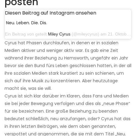
posten
Diesen Beitrag auf Instagram ansehen
Neu. Leben. Die. Dis.
Ein Beitrag von geteilt
Miley Cyrus
(@mileycyrus) am 21. Oktober 2019 um 12:31 Uhr PDT
Cyrus hat Phasen durchlaufen, in denen er in sozialen
Medien aktiver und weniger aktiv war. Es gab eine Zeit
während ihrer Beziehung zu Hemsworth, ungefähr ein Jahr
bevor sie den Bund fürs Leben geschlossen hatten, in der all
ihre sozialen Medien stark kuratiert zu sein schienen, um
sich auf ihre Musik zu konzentrieren. Aber heutzutage
macht sie, was sie will.
Cyrus ist sich klar darüber im Klaren, dass Fans und Medien
sie bei jeder Bewegung verfolgen und dies als „neue Phase“
für sie bezeichnen. Eine große Beziehung zu beenden
bedeutet schließlich, neu anzufangen, oder? Cyrus hat das
in ihren letzten Beiträgen, wie dem oben genannten,
verspottet und angenommen, die sie mit dem Titel „Neu.