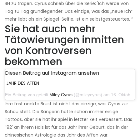
BH zu tragen. Cyrus schrieb über die Serie: 'Ich werde von
Tag zu Tag grundlegender. Das einzige, was das „neue Ich“
mehr liebt als ein Spiegel-Selfie, ist ein selbstgesteuertes. “
Sie hat auch mehr
Tätowierungen inmitten
von Kontroversen
bekommen
Diesen Beitrag auf Instagram ansehen
JAHR DES AFFEN
Ein Beitrag von geteilt
Miley Cyrus
(@mileycyrus) am 16. Oktober 2019 um 19:04 Uhr PDT
Ihre fast nackte Brust ist nicht das einzige, was Cyrus zur
Schau stellt. Die Sängerin hatte schon immer einige
Tattoos, aber sie hat ihr Spiel in letzter Zeit verbessert. Das
'’92' an ihrem Hals ist für das Jahr ihrer Geburt, das in der
chinesischen Astrologie das Jahr des Affen war.