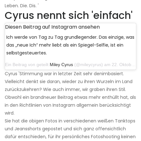
Leben. Die. Dis. '
Cyrus nennt sich 'einfach'
Diesen Beitrag auf Instagram ansehen
Ich werde von Tag zu Tag grundlegender. Das einzige, was
das „neue Ich“ mehr liebt als ein Spiegel-Selfie, ist ein
selbstgesteuertes.
Ein Beitrag von geteilt
Miley Cyrus
(@mileycyrus) am 22. Oktober 2019 um 11:39 Uhr PDT
Cyrus 'Stimmung war in letzter Zeit sehr denimbasiert.
Vielleicht denkt sie daran, wieder zu ihren Wurzeln im Land
zurückzukehren? Wie auch immer, wir graben ihren Stil.
Obwohl ein brandneuer Beitrag etwas mehr enthüllt hat, als
in den Richtlinien von Instagram allgemein berücksichtigt
wird.
Sie hat die obigen Fotos in verschiedenen weißen Tanktops
und Jeansshorts gepostet und sich ganz offensichtlich
dafür entschieden, für ihr persönliches Fotoshooting keinen