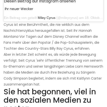
Diesen Beitrag auf Instagram ansehen
Ihr neuer Wecker
Ein Beitrag von geteilt
Miley Cyrus
(@mileycyrus) am 18. Oktober 2019 um 19:03 Uhr PDT
Cyrus ist eine Berühmtheit, die nie wirklich aus dem
Nachrichtenzyklus herausgefallen ist. Seit ihr
Hannah
Montana
Vor Tagen auf dem Disney Channel wollten die
Fans mehr über den Popstar / die Pop-Schauspielerin, die
Tochter des Country-Stars Billy Ray Cyrus, erfahren.
Aber in letzter Zeit scheint es, als würde jede Bewegung
verfolgt. Seit Cyrus 'sehr öffentlicher Trennung von seinem
Ex-Ehemann und seiner langjährigen Liebe Liam Hemsworth
haben die Medien sie durch ihre Beziehung zu Sängerin
Cody Simpson begleitet, indem sie sich mit Kaitlynn Carter
zusammengetan hat.
Sie hat begonnen, viel in
den sozialen Medien zu