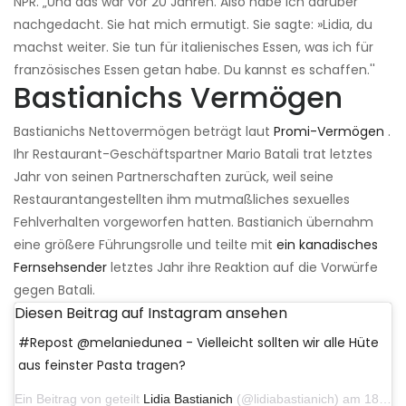
NPR. „Und das war vor 20 Jahren. Also habe ich darüber
nachgedacht. Sie hat mich ermutigt. Sie sagte: »Lidia, du
machst weiter. Sie tun für italienisches Essen, was ich für
französisches Essen getan habe. Du kannst es schaffen.''
Bastianichs Vermögen
Bastianichs Nettovermögen beträgt laut
Promi-Vermögen
.
Ihr Restaurant-Geschäftspartner Mario Batali trat letztes
Jahr von seinen Partnerschaften zurück, weil seine
Restaurantangestellten ihm mutmaßliches sexuelles
Fehlverhalten vorgeworfen hatten. Bastianich übernahm
eine größere Führungsrolle und teilte mit
ein kanadisches
Fernsehsender
letztes Jahr ihre Reaktion auf die Vorwürfe
gegen Batali.
Diesen Beitrag auf Instagram ansehen
#Repost @melaniedunea - Vielleicht sollten wir alle Hüte
aus feinster Pasta tragen?
Ein Beitrag von geteilt
Lidia Bastianich
(@lidiabastianich) am 18. April 2019 um 9:37 Uhr PDT