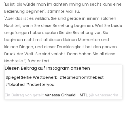
'Es ist, als würde man im achten Inning um sechs Runs eine
Beziehung beginnen', stimmte Viall zu.
'Aber das ist es wirklich. Sie sind gerade in einem solchen
Nachteil, wenn Sie diese Beziehung beginnen. Weil Sie beide
angefangen haben, spulen Sie die Beziehung vor, Sie
beginnen nicht mit all diesen kleinen Momenten und
kleinen Dingen, und dieser Drucklosigkeit hat den ganzen
Druck der Welt. Sie sind verlobt. Dann haben Sie all diese
Nachteile “, fuhr er fort.
Diesen Beitrag auf Instagram ansehen
Spiegel Selfie Wettbewerb. #learnedfromthebest
#bloated #nobetteryou
Ein Beitrag von geteilt
Vanessa Grimaldi | MTL
(@ vanessagrimaldi30) am 19. Juni 2017 um 17:27 Uhr PDT