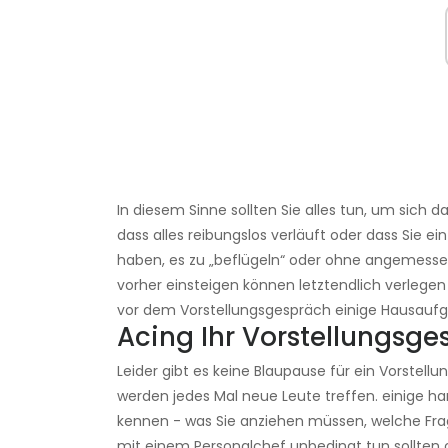
In diesem Sinne sollten Sie alles tun, um sich da
dass alles reibungslos verläuft oder dass Sie 
haben, es zu „beflügeln“ oder ohne angemessene
vorher einsteigen können letztendlich verlege
vor dem Vorstellungsgespräch einige Hausauf
Acing Ihr Vorstellungsg
Leider gibt es keine Blaupause für ein Vorstell
werden jedes Mal neue Leute treffen. einige har
kennen - was Sie anziehen müssen, welche Frag
mit einem Personalchef unbedingt tun sollten o