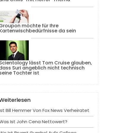
Groupon möchte für Ihre
Kartenwischbedürfnisse da sein
Scientology lässt Tom Cruise glauben,
dass Suri angeblich nicht technisch
seine Tochter ist
Weiterlesen
Ist Bill Hemmer Von Fox News Verheiratet
Was Ist John Cena Nettowert?
Wo Ist Bryant Gumbel Aufs College