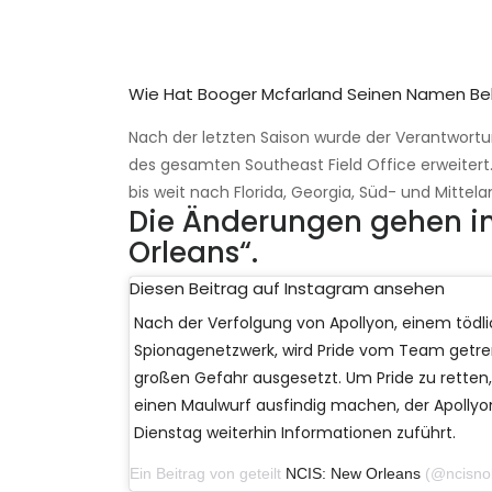
Wie Hat Booger Mcfarland Seinen Namen 
Nach der letzten Saison wurde der Verantwortun
des gesamten Southeast Field Office erweitert. 
bis weit nach Florida, Georgia, Süd- und Mittelam
Die Änderungen gehen in
Orleans“.
Diesen Beitrag auf Instagram ansehen
Nach der Verfolgung von Apollyon, einem tödl
Spionagenetzwerk, wird Pride vom Team getren
großen Gefahr ausgesetzt. Um Pride zu rette
einen Maulwurf ausfindig machen, der Apolly
Dienstag weiterhin Informationen zuführt.
Ein Beitrag von geteilt
NCIS: New Orleans
(@ncisnola) a