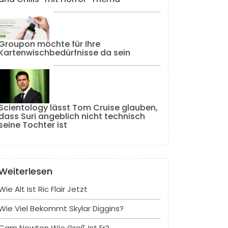
Groupon möchte für Ihre
Kartenwischbedürfnisse da sein
Scientology lässt Tom Cruise glauben,
dass Suri angeblich nicht technisch
seine Tochter ist
Weiterlesen
Wie Alt Ist Ric Flair Jetzt
Wie Viel Bekommt Skylar Diggins?
Cam Newton Wie Groß Ist Er?