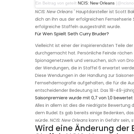
Ein Beitrag von geteilt
NCIS: New Orleans
(@ncisnola) a
NCIS: New Orleans
' Hauptdarsteller ist Scott Ba
dich an ihn aus der erfolgreichen Fernsehserie
erfolgreiche Staffeln ausgestrahlt wurde.
Für Wen Spielt Seth Curry Bruder?
Vielleicht ist einer der inspirierendsten Teile 
durchgemacht hat. Persönliche Feinde rächen 
Spionagenetzwerk und versuchen, sich von Drog
der Wendungen, die in Staffel 6 erwartet werde
Diese Wendungen in der Handlung zur Saisonerö
Fernsehdemografie aufgehalten, die für die Aus
entscheidender Bedeutung ist. Das 18-49-jähri
Saisonpremiere wurde mit 0,7 von 1,0 bewertet
Alles in allem ist dies die niedrigste Bewertun
dem Rudel. Es gab bereits einige Bedenken, dass
würde.
NCIS: New Orleans
kann in Gefahr sein, s
Wird eine Änderung der E