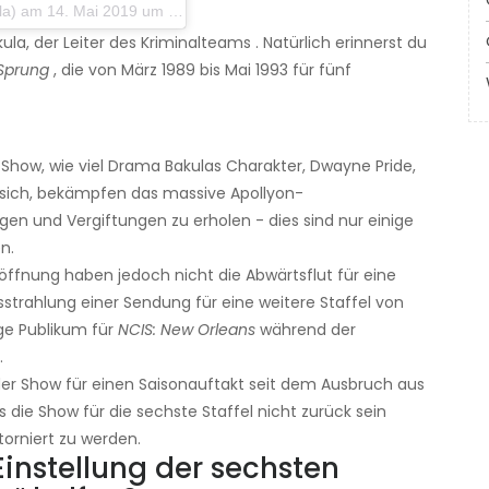
m 14. Mai 2019 um 13:22 Uhr PDT
kula, der Leiter des Kriminalteams . Natürlich erinnerst du
Sprung
, die von März 1989 bis Mai 1993 für fünf
der Show, wie viel Drama Bakulas Charakter, Dwayne Pride,
sich, bekämpfen das massive Apollyon-
en und Vergiftungen zu erholen - dies sind nur einige
n.
ffnung haben jedoch nicht die Abwärtsflut für eine
strahlung einer Sendung für eine weitere Staffel von
ge Publikum für
NCIS: New Orleans
während der
.
g der Show für einen Saisonauftakt seit dem Ausbruch aus
 die Show für die sechste Staffel nicht zurück sein
torniert zu werden.
instellung der sechsten