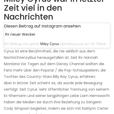
Zeit viel in den
Nachrichten
Diesen Beitrag auf Instagram ansehen
Ihr neuer Wecker
Ein Beitrag von geteilt
Miley Cyrus
(@mileycyrus) am 18. Oktober 2019 um 19:03 Uhr PDT
Cyrus ist eine Berühmtheit, die nie wirklich aus dem
Nachrichtenzyklus herausgefallen ist. Seit ihr
Hannah
Montana
Vor Tagen auf dem Disney Channel wollten die
Fans mehr über den Popstar / die Pop-Schauspielerin, die
Tochter des Country-Stars Billy Ray Cyrus, erfahren.
Aber in letzter Zeit scheint es, als würde jede Bewegung
verfolgt. Seit Cyrus 'sehr öffentlicher Trennung von seinem
Ex-Ehemann und seiner langjährigen Liebe Liam Hemsworth
haben die Medien sie durch ihre Beziehung zu Sängerin
Cody Simpson begleitet, indem sie sich mit Kaitlynn Carter