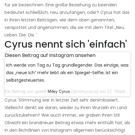
für sie bezeichnen. Eine große Beziehung zu beenden
bedeutet schließlich, neu anzufangen, oder? Cyrus hat das
in ihren letzten Beiträgen, wie dem oben genannten,
verspottet und angenommen, die sie mit dem Titel „Neu.
Leben. Die. Dis. '
Cyrus nennt sich 'einfach'
Diesen Beitrag auf Instagram ansehen
Ich werde von Tag zu Tag grundlegender. Das einzige, was
das „neue Ich“ mehr liebt als ein Spiegel-Selfie, ist ein
selbstgesteuertes.
Ein Beitrag von geteilt
Miley Cyrus
(@mileycyrus) am 22. Oktober 2019 um 11:39 Uhr PDT
Cyrus 'Stimmung war in letzter Zeit sehr denimbasiert.
Vielleicht denkt sie daran, wieder zu ihren Wurzeln im Land
zurückzukehren? Wie auch immer, wir graben ihren Stil.
Obwohl ein brandneuer Beitrag etwas mehr enthüllt hat, als
in den Richtlinien von Instagram allgemein berücksichtigt