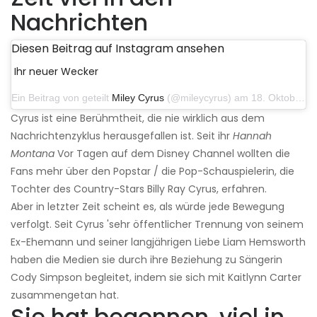
Nachrichten
Diesen Beitrag auf Instagram ansehen
Ihr neuer Wecker
Ein Beitrag von geteilt
Miley Cyrus
(@mileycyrus) am 18. Oktober 2019 um 19:03 Uhr PDT
Cyrus ist eine Berühmtheit, die nie wirklich aus dem
Nachrichtenzyklus herausgefallen ist. Seit ihr
Hannah
Montana
Vor Tagen auf dem Disney Channel wollten die
Fans mehr über den Popstar / die Pop-Schauspielerin, die
Tochter des Country-Stars Billy Ray Cyrus, erfahren.
Aber in letzter Zeit scheint es, als würde jede Bewegung
verfolgt. Seit Cyrus 'sehr öffentlicher Trennung von seinem
Ex-Ehemann und seiner langjährigen Liebe Liam Hemsworth
haben die Medien sie durch ihre Beziehung zu Sängerin
Cody Simpson begleitet, indem sie sich mit Kaitlynn Carter
zusammengetan hat.
Sie hat begonnen, viel in