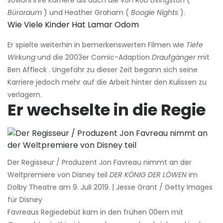
sowohl ihre Karriere als auch die von Rob Livingston (
Büroraum
) und Heather Graham (
Boogie Nights
).
Wie Viele Kinder Hat Lamar Odom
Er spielte weiterhin in bemerkenswerten Filmen wie
Tiefe
Wirkung
und die 2003er Comic-Adaption
Draufgänger
mit
Ben Affleck . Ungefähr zu dieser Zeit begann sich seine
Karriere jedoch mehr auf die Arbeit hinter den Kulissen zu
verlagern.
Er wechselte in die Regie
Der Regisseur / Produzent Jon Favreau nimmt an der
Weltpremiere von Disney teil
DER KÖNIG DER LÖWEN
im
Dolby Theatre am 9. Juli 2019. | Jesse Grant / Getty Images
für Disney
Favreaus Regiedebüt kam in den frühen 00ern mit