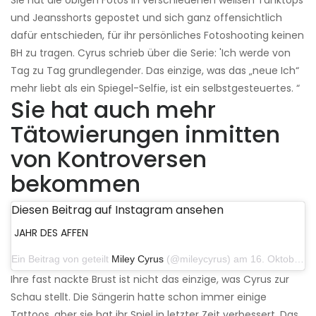
und Jeansshorts gepostet und sich ganz offensichtlich
dafür entschieden, für ihr persönliches Fotoshooting keinen
BH zu tragen. Cyrus schrieb über die Serie: 'Ich werde von
Tag zu Tag grundlegender. Das einzige, was das „neue Ich“
mehr liebt als ein Spiegel-Selfie, ist ein selbstgesteuertes. “
Sie hat auch mehr
Tätowierungen inmitten
von Kontroversen
bekommen
Diesen Beitrag auf Instagram ansehen
JAHR DES AFFEN
Ein Beitrag von geteilt
Miley Cyrus
(@mileycyrus) am 16. Oktober 2019 um 19:04 Uhr PDT
Ihre fast nackte Brust ist nicht das einzige, was Cyrus zur
Schau stellt. Die Sängerin hatte schon immer einige
Tattoos, aber sie hat ihr Spiel in letzter Zeit verbessert. Das