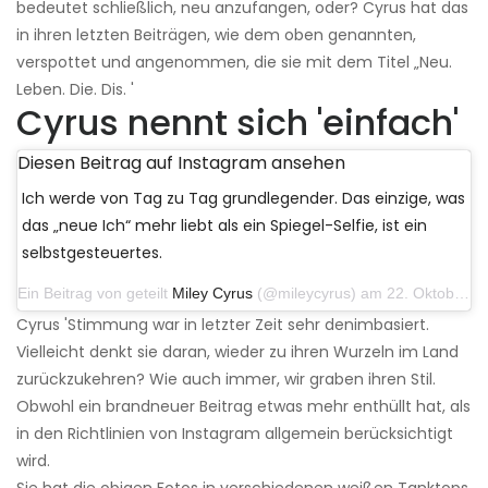
bedeutet schließlich, neu anzufangen, oder? Cyrus hat das
in ihren letzten Beiträgen, wie dem oben genannten,
verspottet und angenommen, die sie mit dem Titel „Neu.
Leben. Die. Dis. '
Cyrus nennt sich 'einfach'
Diesen Beitrag auf Instagram ansehen
Ich werde von Tag zu Tag grundlegender. Das einzige, was
das „neue Ich“ mehr liebt als ein Spiegel-Selfie, ist ein
selbstgesteuertes.
Ein Beitrag von geteilt
Miley Cyrus
(@mileycyrus) am 22. Oktober 2019 um 11:39 Uhr PDT
Cyrus 'Stimmung war in letzter Zeit sehr denimbasiert.
Vielleicht denkt sie daran, wieder zu ihren Wurzeln im Land
zurückzukehren? Wie auch immer, wir graben ihren Stil.
Obwohl ein brandneuer Beitrag etwas mehr enthüllt hat, als
in den Richtlinien von Instagram allgemein berücksichtigt
wird.
Sie hat die obigen Fotos in verschiedenen weißen Tanktops