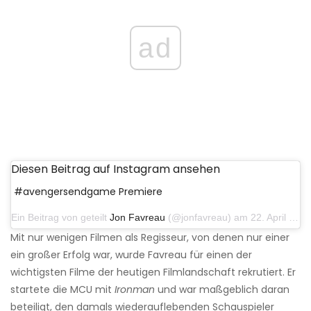
ad
Diesen Beitrag auf Instagram ansehen
#avengersendgame Premiere
Ein Beitrag von geteilt
Jon Favreau
(@jonfavreau) am 22. April 2019 um 18:16 Uhr PDT
Mit nur wenigen Filmen als Regisseur, von denen nur einer
ein großer Erfolg war, wurde Favreau für einen der
wichtigsten Filme der heutigen Filmlandschaft rekrutiert. Er
startete die MCU mit
Ironman
und war maßgeblich daran
beteiligt, den damals wiederauflebenden Schauspieler