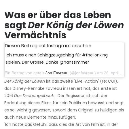
Was er über das Leben
sagt
Der König der Löwen
Vermächtnis
Diesen Beitrag auf Instagram ansehen
Ich muss einen Schlagzeugschlag für #thelionking
spielen. Der Grosse. Danke @hanszimmer
Ein Beitrag von geteilt
Jon Favreau
(@jonfavreau) am 26. April 2019 um 18:18 Uhr PDT
Der König der Löwen
ist das zweite 'Live-Action' (re: CGI),
das Disney-Remake Favreau inszeniert hat, das erste ist
2016
Das Dschungelbuch
. Der Regisseur ist sich der
Bedeutung dieses Films für sein Publikum bewusst und sagt,
es sei wichtig gewesen, sowohl dem Original zu huldigen als
auch neue Elemente hinzuzufügen.
'Ich hatte das Gefühl, dass dies die Art von Film ist, in der