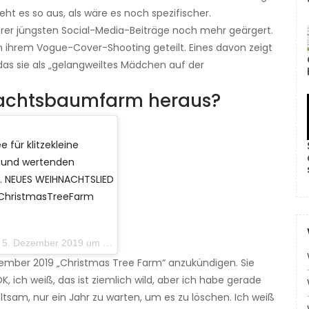
ieht es so aus, als wäre es noch spezifischer.
ihrer jüngsten Social-Media-Beiträge noch mehr geärgert.
 ihrem Vogue-Cover-Shooting geteilt. Eines davon zeigt
 das sie als „gelangweiltes Mädchen auf der
achtsbaumfarm heraus?
 für klitzekleine
z und wertenden
m. NEUES WEIHNACHTSLIED
#ChristmasTreeFarm
Dezember 2019 um 5:14 Uhr PST
zember 2019 „Christmas Tree Farm“ anzukündigen. Sie
K, ich weiß, das ist ziemlich wild, aber ich habe gerade
ltsam, nur ein Jahr zu warten, um es zu löschen. Ich weiß