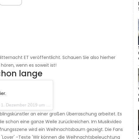
tternacht ET veröffentlicht. Schauen Sie also hierher
hören, wenn es soweit ist!
schon lange
er.
Dezember 2019 um 9:17 Uhr PST
blingskünstler an einer großen Überraschung arbeitet. Es
die schon eine ganze Weile zurückreichen. Im Musikvideo
Eröffnungsszene wird ein Weihnachtsbaum gezeigt. Die Fans
e 'Lover' -Texte 'Wir können die Weihnachtsbeleuchtung