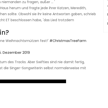
 niemanden zu fragen, außer ... '
 Haus herum und fragte jede ihrer Katzen, Meredith,
chen sollte. Obwohl sie ihr keine Antworten gaben, schrieb
cht ET beschlossen habe, 'das Lied trotzdem
in?
 deine Weihnachtsmützen fest!'
#ChristmasTreeFarm
5. Dezember 2019
m des Tracks. Aber Swifties sind nie damit fertig,
t die Singer-Songwriterin selbst normalerweise mit