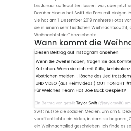
bis Januar aufleuchten lassen' war, aber jetzt s
Darüber hinaus hat Swift die Fans mit einigen 
Sie hat am 1. Dezember 2019 mehrere Fotos von
sie in einem sehr festlichen Weihnachtsoutfit,
Weihnachtsfeier“ bezeichnete.
Wann kommt die Weihn
Diesen Beitrag auf Instagram ansehen
Wenn Sie Zweifel haben, fragen Sie das Komitee
Kätzchen. Wenn sie dich mit Stille, Ambivalen
Abstrichen meiden ... lösche das Lied trotzde
UND VIDEO (aus Heimvideos ‍‍‍) OUT TONIGHT 
Für Welches Team Hat Joe Buck Gespielt?
Ein Beitrag von geteilt
Taylor Swift
(@taylorswift) am 5. 
Swift nutzte die sozialen Medien, um am 5. De
veröffentlichte ein Video, in dem sie begann: „O
ein Weihnachtslied geschrieben. Ich finde es se