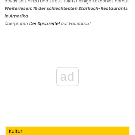
etwas Salz hinzu und streut zuletzt einige Kakaonibs darauf.
Weiterlesen: 15 der schlechtesten Starkoch-Restaurants
in Amerika
Überprüfen
Der Spickzettel
auf Facebook!
ad
Kultur