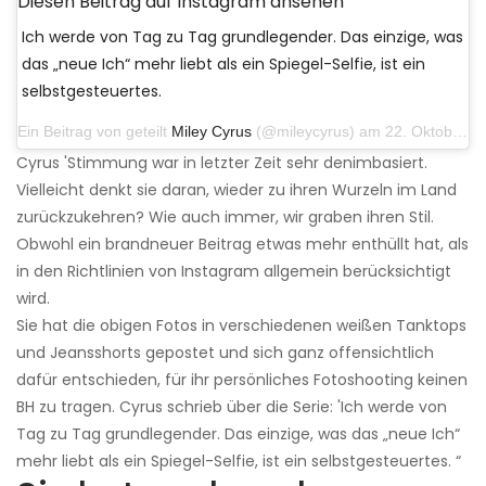
Diesen Beitrag auf Instagram ansehen
Ich werde von Tag zu Tag grundlegender. Das einzige, was
das „neue Ich“ mehr liebt als ein Spiegel-Selfie, ist ein
selbstgesteuertes.
Ein Beitrag von geteilt
Miley Cyrus
(@mileycyrus) am 22. Oktober 2019 um 11:39 Uhr PDT
Cyrus 'Stimmung war in letzter Zeit sehr denimbasiert.
Vielleicht denkt sie daran, wieder zu ihren Wurzeln im Land
zurückzukehren? Wie auch immer, wir graben ihren Stil.
Obwohl ein brandneuer Beitrag etwas mehr enthüllt hat, als
in den Richtlinien von Instagram allgemein berücksichtigt
wird.
Sie hat die obigen Fotos in verschiedenen weißen Tanktops
und Jeansshorts gepostet und sich ganz offensichtlich
dafür entschieden, für ihr persönliches Fotoshooting keinen
BH zu tragen. Cyrus schrieb über die Serie: 'Ich werde von
Tag zu Tag grundlegender. Das einzige, was das „neue Ich“
mehr liebt als ein Spiegel-Selfie, ist ein selbstgesteuertes. “