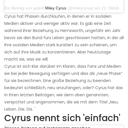
Ein Beitrag von geteilt
Miley Cyrus
(@mileycyrus) am 21. Oktober 2019 um 12:31 Uhr PDT
Cyrus hat Phasen durchlaufen, in denen er in sozialen
Medien aktiver und weniger aktiv war. Es gab eine Zeit
während ihrer Beziehung zu Hemsworth, ungefähr ein Jahr
bevor sie den Bund fürs Leben geschlossen hatten, in der all
ihre sozialen Medien stark kuratiert zu sein schienen, um
sich auf ihre Musik zu konzentrieren. Aber heutzutage
macht sie, was sie will.
Cyrus ist sich klar darüber im Klaren, dass Fans und Medien
sie bei jeder Bewegung verfolgen und dies als „neue Phase“
für sie bezeichnen. Eine große Beziehung zu beenden
bedeutet schließlich, neu anzufangen, oder? Cyrus hat das
in ihren letzten Beiträgen, wie dem oben genannten,
verspottet und angenommen, die sie mit dem Titel „Neu.
Leben. Die. Dis. '
Cyrus nennt sich 'einfach'