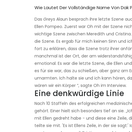
Wie Lautet Der Vollständige Name Von Dak 
Das
Greys
Alaun besprach ihre letzte Szene auch
Ellen Pompeo. Zuerst war Oh mit der Szene nich
wichtige Szene zwischen Meredith und Cristina.
die Szene. Es ergab für mich keinen Sinn und ic
fort zu erklären, dass die Szene trotz ihrer an
manchmal ist der Ort, der am widerstandsfähigs
emotional. Es war die letzte Szene, die Ellen u
es für sie war, das zu schießen, aber ganz am E
umarmten. Ich halte sie und ich kann hören, dass 
wären wir ein Körper “, sagte Oh im Interview.
Eine denkwürdige Linie
Nach 10 Staffeln des erfolgreichen medizinisc
gehört. Einer hielt sich besonders tief an sie. „
mit Ellen gedreht habe - und diese eine Zeile,
teilte sie mit. 'Es ist Ellens Zeile, in der sie sa