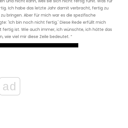
n und nicht kann, weil sie sich nicht fertig fühlt. Was für
tig. Ich habe das letzte Jahr damit verbracht, fertig zu
 bringen. Aber für mich war es die spezifische
gte: 'Ich bin noch nicht fertig.' Diese Rede erfüllt mich
ht fertig ist. Wie auch immer, ich wünschte, ich hätte das
, wie viel mir diese Zeile bedeutet. “
ad