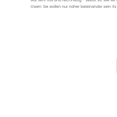
war sehr voll und reichhaltig - selbst so, wie w
Owen: Sie wollen nur näher beieinander sein. Es is