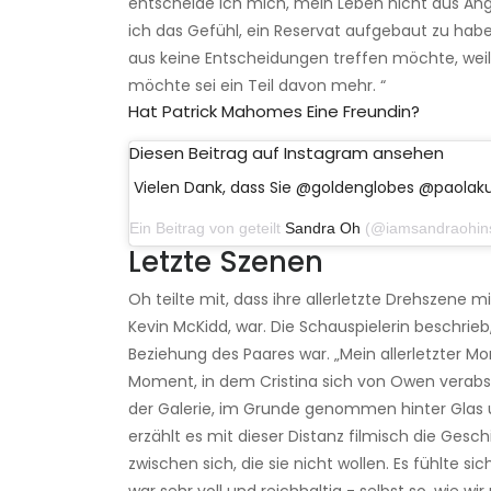
entscheide ich mich, mein Leben nicht aus Angs
ich das Gefühl, ein Reservat aufgebaut zu hab
aus keine Entscheidungen treffen möchte, weil v
möchte sei ein Teil davon mehr. “
Hat Patrick Mahomes Eine Freundin?
Diesen Beitrag auf Instagram ansehen
Vielen Dank, dass Sie @goldenglobes @paolak
Ein Beitrag von geteilt
Sandra Oh
(@iamsandraohinsta) am 
Letzte Szenen
Oh teilte mit, dass ihre allerletzte Drehszene
Kevin McKidd, war. Die Schauspielerin beschrieb,
Beziehung des Paares war. „Mein allerletzter M
Moment, in dem Cristina sich von Owen verabsch
der Galerie, im Grunde genommen hinter Glas 
erzählt es mit dieser Distanz filmisch die Gesch
zwischen sich, die sie nicht wollen. Es fühlte sic