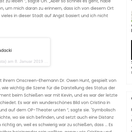
t zu leben “, sagte Oh. „Aber so schnell es geht, habe
en, um mich daran zu erinnern, dass ich von diesem Ort
ieles in dieser Stadt auf Angst basiert und ich nicht
udacki
8. Januar 2019 um 17:31 Uhr PST
 mit ihrem Onscreen-Ehemann Dr. Owen Hunt, gespielt von
 wie wichtig die Szene für die Darstellung des Status der
oment beim Schießen war mit Kevin, und es war der letzte
iedet. Es war ein wunderschönes Bild von Cristina in
und auf dem OP-Theater unten “, sagte sie. 'Symbolisch
ichte, wo sie sich befinden, und setzt auch eine Distanz
h richtig an, weil es schwierig war zu schießen, dass ... Es