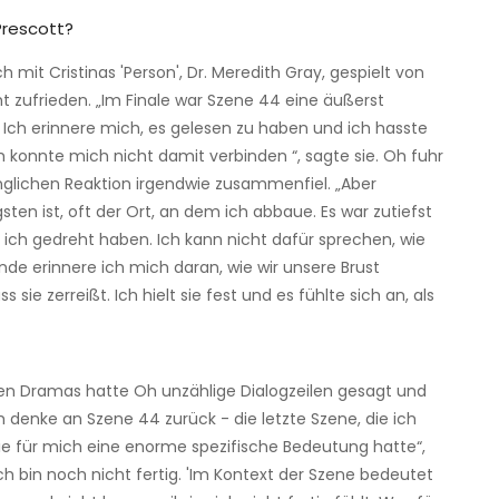
Prescott?
 mit Cristinas 'Person', Dr. Meredith Gray, gespielt von
t zufrieden. „Im Finale war Szene 44 eine äußerst
 Ich erinnere mich, es gelesen zu haben und ich hasste
h konnte mich nicht damit verbinden “, sagte sie. Oh fuhr
fänglichen Reaktion irgendwie zusammenfiel. „Aber
ten ist, oft der Ort, an dem ich abbaue. Es war zutiefst
nd ich gedreht haben. Ich kann nicht dafür sprechen, wie
nde erinnere ich mich daran, wie wir unsere Brust
sie zerreißt. Ich hielt sie fest und es fühlte sich an, als
hen Dramas hatte Oh unzählige Dialogzeilen gesagt und
Ich denke an Szene 44 zurück - die letzte Szene, die ich
 die für mich eine enorme spezifische Bedeutung hatte“,
gt:' Ich bin noch nicht fertig. 'Im Kontext der Szene bedeutet