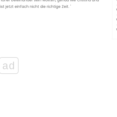
ir näher beieinander sein wollten, genau wie Cristina und
t jetzt einfach nicht die richtige Zeit. '
ad