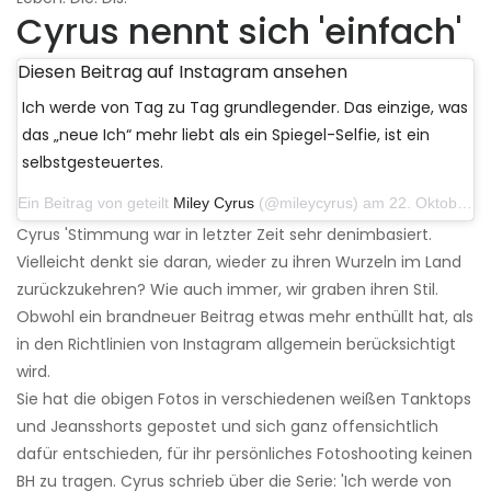
Cyrus nennt sich 'einfach'
Diesen Beitrag auf Instagram ansehen
Ich werde von Tag zu Tag grundlegender. Das einzige, was
das „neue Ich“ mehr liebt als ein Spiegel-Selfie, ist ein
selbstgesteuertes.
Ein Beitrag von geteilt
Miley Cyrus
(@mileycyrus) am 22. Oktober 2019 um 11:39 Uhr PDT
Cyrus 'Stimmung war in letzter Zeit sehr denimbasiert.
Vielleicht denkt sie daran, wieder zu ihren Wurzeln im Land
zurückzukehren? Wie auch immer, wir graben ihren Stil.
Obwohl ein brandneuer Beitrag etwas mehr enthüllt hat, als
in den Richtlinien von Instagram allgemein berücksichtigt
wird.
Sie hat die obigen Fotos in verschiedenen weißen Tanktops
und Jeansshorts gepostet und sich ganz offensichtlich
dafür entschieden, für ihr persönliches Fotoshooting keinen
BH zu tragen. Cyrus schrieb über die Serie: 'Ich werde von