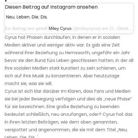
Diesen Beitrag auf Instagram ansehen
Neu. Leben. Die. Dis.
Ein Beitrag von geteilt
Miley Cyrus
(@mileycyrus) am 21. Oktober 2019 um 12:31 Uhr PDT
Cyrus hat Phasen durchlaufen, in denen er in sozialen
Medien aktiver und weniger aktiv war. Es gab eine Zeit
während ihrer Beziehung zu Hemsworth, ungefähr ein Jahr
bevor sie den Bund fürs Leben geschlossen hatten, in der all
ihre sozialen Medien stark kuratiert zu sein schienen, um
sich auf ihre Musik zu konzentrieren. Aber heutzutage
macht sie, was sie will.
Cyrus ist sich klar darüber im Klaren, dass Fans und Medien
sie bei jeder Bewegung verfolgen und dies als „neue Phase“
für sie bezeichnen. Eine große Beziehung zu beenden
bedeutet schließlich, neu anzufangen, oder? Cyrus hat das
in ihren letzten Beiträgen, wie dem oben genannten,
verspottet und angenommen, die sie mit dem Titel „Neu.
Leben. Die. Dis. '