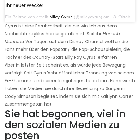
Ihr neuer Wecker
Ein Beitrag von geteilt
Miley Cyrus
(@mileycyrus) am 18. Oktober 2019 um 19:03 Uhr PDT
Cyrus ist eine Berühmtheit, die nie wirklich aus dem
Nachrichtenzyklus herausgefallen ist. Seit ihr
Hannah
Montana
Vor Tagen auf dem Disney Channel wollten die
Fans mehr über den Popstar / die Pop-Schauspielerin, die
Tochter des Country-Stars Billy Ray Cyrus, erfahren.
Aber in letzter Zeit scheint es, als würde jede Bewegung
verfolgt. Seit Cyrus 'sehr öffentlicher Trennung von seinem
Ex-Ehemann und seiner langjährigen Liebe Liam Hemsworth
haben die Medien sie durch ihre Beziehung zu Sängerin
Cody Simpson begleitet, indem sie sich mit Kaitlynn Carter
zusammengetan hat.
Sie hat begonnen, viel in
den sozialen Medien zu
posten