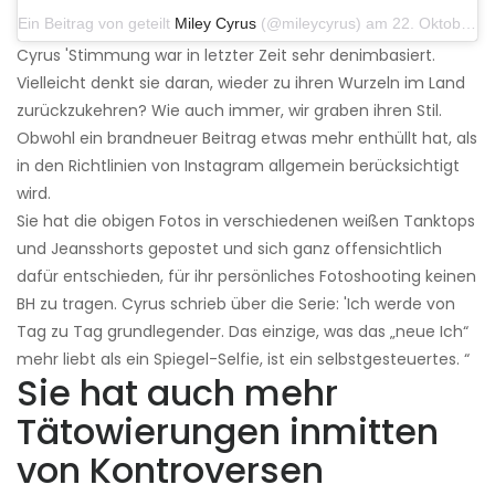
Ein Beitrag von geteilt
Miley Cyrus
(@mileycyrus) am 22. Oktober 2019 um 11:39 Uhr PDT
Cyrus 'Stimmung war in letzter Zeit sehr denimbasiert.
Vielleicht denkt sie daran, wieder zu ihren Wurzeln im Land
zurückzukehren? Wie auch immer, wir graben ihren Stil.
Obwohl ein brandneuer Beitrag etwas mehr enthüllt hat, als
in den Richtlinien von Instagram allgemein berücksichtigt
wird.
Sie hat die obigen Fotos in verschiedenen weißen Tanktops
und Jeansshorts gepostet und sich ganz offensichtlich
dafür entschieden, für ihr persönliches Fotoshooting keinen
BH zu tragen. Cyrus schrieb über die Serie: 'Ich werde von
Tag zu Tag grundlegender. Das einzige, was das „neue Ich“
mehr liebt als ein Spiegel-Selfie, ist ein selbstgesteuertes. “
Sie hat auch mehr
Tätowierungen inmitten
von Kontroversen