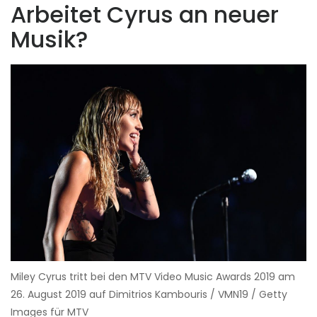
Arbeitet Cyrus an neuer
Musik?
Miley Cyrus tritt bei den MTV Video Music Awards 2019 am
26. August 2019 auf Dimitrios Kambouris / VMN19 / Getty
Images für MTV