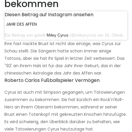
bekommen
Diesen Beitrag auf Instagram ansehen
JAHR DES AFFEN
Ein Beitrag von geteilt
Miley Cyrus
(@mileycyrus) am 16. Oktober 2019 um 19:04 Uhr PDT
Ihre fast nackte Brust ist nicht das einzige, was Cyrus zur
Schau stellt. Die Sängerin hatte schon immer einige
Tattoos, aber sie hat ihr Spiel in letzter Zeit verbessert. Das
'’92' an ihrem Hals ist für das Jahr ihrer Geburt, das in der
chinesischen Astrologie das Jahr des Affen war.
Roberto Carlos Fußballspieler Vermögen
Cyrus ist auch mit Simpson gegangen, um Tätowierungen
zusammen zu bekommen. Sie hat kürzlich ein Rock'n'Roll-
Herz an ihrem Oberarm bekommen, während er seiner
Brust einen Totenkopf mit gekreuzten Knochen hinzufügte.
Es wird schwierig, den Überblick darüber zu behalten, wie
viele Tätowierungen Cyrus heutzutage hat.