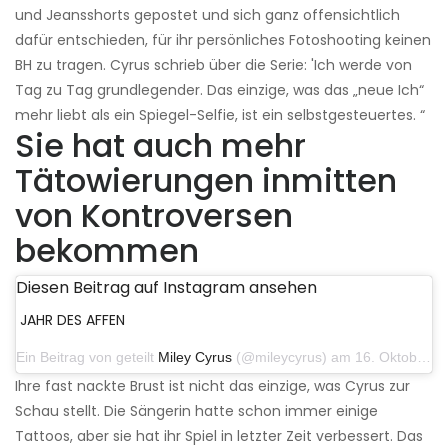
und Jeansshorts gepostet und sich ganz offensichtlich
dafür entschieden, für ihr persönliches Fotoshooting keinen
BH zu tragen. Cyrus schrieb über die Serie: 'Ich werde von
Tag zu Tag grundlegender. Das einzige, was das „neue Ich“
mehr liebt als ein Spiegel-Selfie, ist ein selbstgesteuertes. “
Sie hat auch mehr
Tätowierungen inmitten
von Kontroversen
bekommen
Diesen Beitrag auf Instagram ansehen
JAHR DES AFFEN
Ein Beitrag von geteilt
Miley Cyrus
(@mileycyrus) am 16. Oktober 2019 um 19:04 Uhr PDT
Ihre fast nackte Brust ist nicht das einzige, was Cyrus zur
Schau stellt. Die Sängerin hatte schon immer einige
Tattoos, aber sie hat ihr Spiel in letzter Zeit verbessert. Das