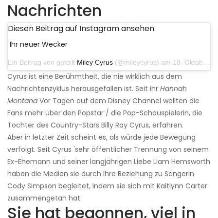
Nachrichten
Diesen Beitrag auf Instagram ansehen
Ihr neuer Wecker
Ein Beitrag von geteilt
Miley Cyrus
(@mileycyrus) am 18. Oktober 2019 um 19:03 Uhr PDT
Cyrus ist eine Berühmtheit, die nie wirklich aus dem
Nachrichtenzyklus herausgefallen ist. Seit ihr
Hannah
Montana
Vor Tagen auf dem Disney Channel wollten die
Fans mehr über den Popstar / die Pop-Schauspielerin, die
Tochter des Country-Stars Billy Ray Cyrus, erfahren.
Aber in letzter Zeit scheint es, als würde jede Bewegung
verfolgt. Seit Cyrus 'sehr öffentlicher Trennung von seinem
Ex-Ehemann und seiner langjährigen Liebe Liam Hemsworth
haben die Medien sie durch ihre Beziehung zu Sängerin
Cody Simpson begleitet, indem sie sich mit Kaitlynn Carter
zusammengetan hat.
Sie hat begonnen, viel in