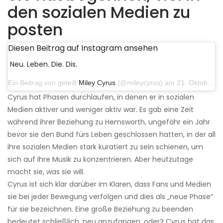
den sozialen Medien zu
posten
Diesen Beitrag auf Instagram ansehen
Neu. Leben. Die. Dis.
Ein Beitrag von geteilt
Miley Cyrus
(@mileycyrus) am 21. Oktober 2019 um 12:31 Uhr PDT
Cyrus hat Phasen durchlaufen, in denen er in sozialen
Medien aktiver und weniger aktiv war. Es gab eine Zeit
während ihrer Beziehung zu Hemsworth, ungefähr ein Jahr
bevor sie den Bund fürs Leben geschlossen hatten, in der all
ihre sozialen Medien stark kuratiert zu sein schienen, um
sich auf ihre Musik zu konzentrieren. Aber heutzutage
macht sie, was sie will.
Cyrus ist sich klar darüber im Klaren, dass Fans und Medien
sie bei jeder Bewegung verfolgen und dies als „neue Phase“
für sie bezeichnen. Eine große Beziehung zu beenden
bedeutet schließlich, neu anzufangen, oder? Cyrus hat das