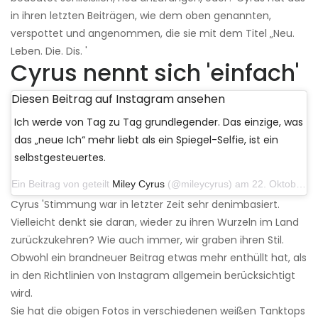
in ihren letzten Beiträgen, wie dem oben genannten,
verspottet und angenommen, die sie mit dem Titel „Neu.
Leben. Die. Dis. '
Cyrus nennt sich 'einfach'
Diesen Beitrag auf Instagram ansehen
Ich werde von Tag zu Tag grundlegender. Das einzige, was
das „neue Ich“ mehr liebt als ein Spiegel-Selfie, ist ein
selbstgesteuertes.
Ein Beitrag von geteilt
Miley Cyrus
(@mileycyrus) am 22. Oktober 2019 um 11:39 Uhr PDT
Cyrus 'Stimmung war in letzter Zeit sehr denimbasiert.
Vielleicht denkt sie daran, wieder zu ihren Wurzeln im Land
zurückzukehren? Wie auch immer, wir graben ihren Stil.
Obwohl ein brandneuer Beitrag etwas mehr enthüllt hat, als
in den Richtlinien von Instagram allgemein berücksichtigt
wird.
Sie hat die obigen Fotos in verschiedenen weißen Tanktops