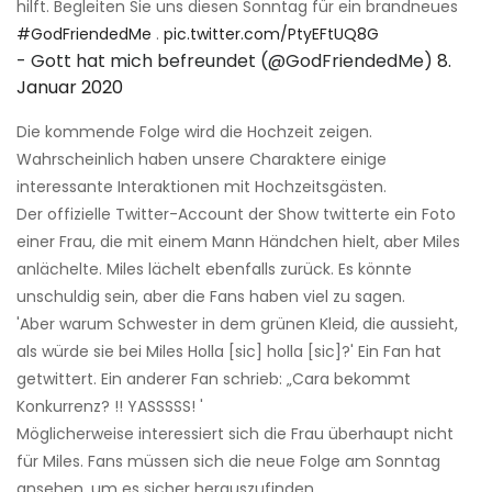
hilft. Begleiten Sie uns diesen Sonntag für ein brandneues
#GodFriendedMe
.
pic.twitter.com/PtyEFtUQ8G
- Gott hat mich befreundet (@GodFriendedMe)
8.
Januar 2020
Die kommende Folge wird die Hochzeit zeigen.
Wahrscheinlich haben unsere Charaktere einige
interessante Interaktionen mit Hochzeitsgästen.
Der offizielle Twitter-Account der Show twitterte ein Foto
einer Frau, die mit einem Mann Händchen hielt, aber Miles
anlächelte. Miles lächelt ebenfalls zurück. Es könnte
unschuldig sein, aber die Fans haben viel zu sagen.
'Aber warum Schwester in dem grünen Kleid, die aussieht,
als würde sie bei Miles Holla [sic] holla [sic]?' Ein Fan hat
getwittert. Ein anderer Fan schrieb: „Cara bekommt
Konkurrenz? !! YASSSSS! '
Möglicherweise interessiert sich die Frau überhaupt nicht
für Miles. Fans müssen sich die neue Folge am Sonntag
ansehen, um es sicher herauszufinden.