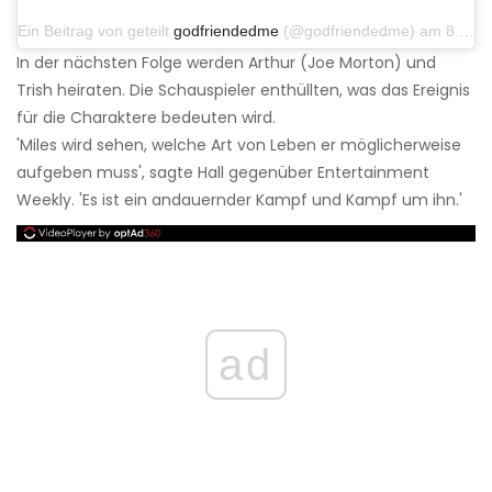
Ein Beitrag von geteilt
godfriendedme
(@godfriendedme) am 8. Dezember 2019 um 10:19 Uhr PST
In der nächsten Folge werden Arthur (Joe Morton) und
Trish heiraten. Die Schauspieler enthüllten, was das Ereignis
für die Charaktere bedeuten wird.
'Miles wird sehen, welche Art von Leben er möglicherweise
aufgeben muss', sagte Hall gegenüber Entertainment
Weekly. 'Es ist ein andauernder Kampf und Kampf um ihn.'
ad