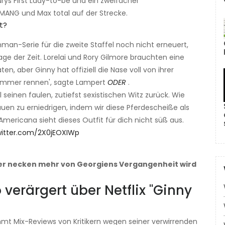
burys First Lady-to-be und ein zweifacher
MANG und Max total auf der Strecke.
t?
hman-Serie für die zweite Staffel noch nicht erneuert,
rage der Zeit. Lorelai und Rory Gilmore brauchten eine
en, aber Ginny hat offiziell die Nase voll von ihrer
t: Immer rennen', sagte Lampert
ODER
.
 seinen faulen, zutiefst sexistischen Witz zurück. Wie
auen zu erniedrigen, indem wir diese Pferdescheiße als
mericana sieht dieses Outfit für dich nicht süß aus.
witter.com/2X0jEOXIWp
er necken mehr von Georgiens Vergangenheit wird
 verärgert über Netflix ''Ginny
t Mix-Reviews von Kritikern wegen seiner verwirrenden