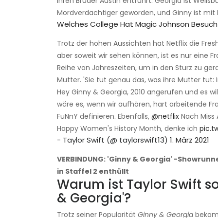
ihren Bruder Austin entführt. Georgia ist Wells
Mordverdächtiger geworden, und Ginny ist mit 
Welches College Hat Magic Johnson Besuch
Trotz der hohen Aussichten hat Netflix die Fres
aber soweit wir sehen können, ist es nur eine F
Reihe von Jahreszeiten, um in den Sturz zu gerat
Mutter. 'Sie tut genau das, was ihre Mutter tu
Hey Ginny & Georgia, 2010 angerufen und es will
wäre es, wenn wir aufhören, hart arbeitende Fr
FuNnY definieren. Ebenfalls,
@netflix
Nach Miss A
Happy Women's History Month, denke ich
pic.t
- Taylor Swift (@ taylorswift13)
1. März 2021
VERBINDUNG: 'Ginny & Georgia' -Showrunn
in Staffel 2 enthüllt
Warum ist Taylor Swift so
& Georgia'?
Trotz seiner Popularität
Ginny & Georgia
bekomm