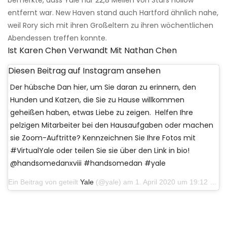
bemerkte, dass Yale nur 22,8 Meilen von Stars Hollow
entfernt war. New Haven stand auch Hartford ähnlich nahe,
weil Rory sich mit ihren Großeltern zu ihren wöchentlichen
Abendessen treffen konnte.
Ist Karen Chen Verwandt Mit Nathan Chen
Diesen Beitrag auf Instagram ansehen
Der hübsche Dan hier, um Sie daran zu erinnern, den
Hunden und Katzen, die Sie zu Hause willkommen
geheißen haben, etwas Liebe zu zeigen. ⁣ Helfen Ihre
pelzigen Mitarbeiter bei den Hausaufgaben oder machen
sie Zoom-Auftritte? Kennzeichnen Sie Ihre Fotos mit
#VirtualYale oder teilen Sie sie über den Link in bio! ⁣ ⁣
@handsomedanxviii #handsomedan #yale
Ein Beitrag von geteilt
Yale
(@yale) am 1. April 2020 um 19:12 Uhr PDT