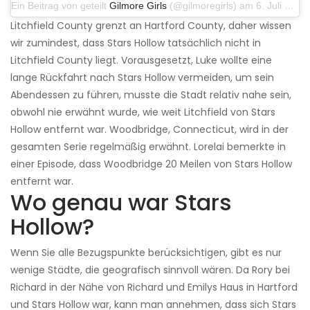
Ein Beitrag von geteilt
Gilmore Girls
(@gilmoregirls) am 6. Juli 2016 um 9:26 Uhr PDT
Litchfield County grenzt an Hartford County, daher wissen
wir zumindest, dass Stars Hollow tatsächlich nicht in
Litchfield County liegt. Vorausgesetzt, Luke wollte eine
lange Rückfahrt nach Stars Hollow vermeiden, um sein
Abendessen zu führen, musste die Stadt relativ nahe sein,
obwohl nie erwähnt wurde, wie weit Litchfield von Stars
Hollow entfernt war. Woodbridge, Connecticut, wird in der
gesamten Serie regelmäßig erwähnt. Lorelai bemerkte in
einer Episode, dass Woodbridge 20 Meilen von Stars Hollow
entfernt war.
Wo genau war Stars
Hollow?
Wenn Sie alle Bezugspunkte berücksichtigen, gibt es nur
wenige Städte, die geografisch sinnvoll wären. Da Rory bei
Richard in der Nähe von Richard und Emilys Haus in Hartford
und Stars Hollow war, kann man annehmen, dass sich Stars