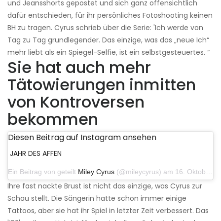
und Jeansshorts gepostet und sich ganz offensichtlich
dafür entschieden, für ihr persönliches Fotoshooting keinen
BH zu tragen. Cyrus schrieb über die Serie: 'Ich werde von
Tag zu Tag grundlegender. Das einzige, was das „neue Ich“
mehr liebt als ein Spiegel-Selfie, ist ein selbstgesteuertes. “
Sie hat auch mehr
Tätowierungen inmitten
von Kontroversen
bekommen
Diesen Beitrag auf Instagram ansehen
JAHR DES AFFEN
Ein Beitrag von geteilt
Miley Cyrus
(@mileycyrus) am 16. Oktober 2019 um 19:04 Uhr PDT
Ihre fast nackte Brust ist nicht das einzige, was Cyrus zur
Schau stellt. Die Sängerin hatte schon immer einige
Tattoos, aber sie hat ihr Spiel in letzter Zeit verbessert. Das