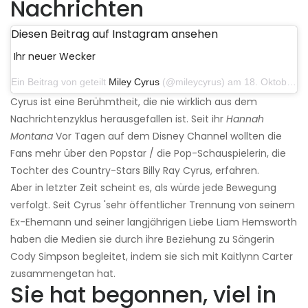
Nachrichten
Diesen Beitrag auf Instagram ansehen
Ihr neuer Wecker
Ein Beitrag von geteilt
Miley Cyrus
(@mileycyrus) am 18. Oktober 2019 um 19:03 Uhr PDT
Cyrus ist eine Berühmtheit, die nie wirklich aus dem
Nachrichtenzyklus herausgefallen ist. Seit ihr
Hannah
Montana
Vor Tagen auf dem Disney Channel wollten die
Fans mehr über den Popstar / die Pop-Schauspielerin, die
Tochter des Country-Stars Billy Ray Cyrus, erfahren.
Aber in letzter Zeit scheint es, als würde jede Bewegung
verfolgt. Seit Cyrus 'sehr öffentlicher Trennung von seinem
Ex-Ehemann und seiner langjährigen Liebe Liam Hemsworth
haben die Medien sie durch ihre Beziehung zu Sängerin
Cody Simpson begleitet, indem sie sich mit Kaitlynn Carter
zusammengetan hat.
Sie hat begonnen, viel in