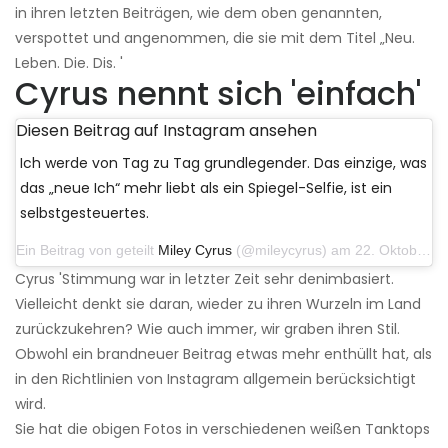
in ihren letzten Beiträgen, wie dem oben genannten,
verspottet und angenommen, die sie mit dem Titel „Neu.
Leben. Die. Dis. '
Cyrus nennt sich 'einfach'
Diesen Beitrag auf Instagram ansehen
Ich werde von Tag zu Tag grundlegender. Das einzige, was
das „neue Ich“ mehr liebt als ein Spiegel-Selfie, ist ein
selbstgesteuertes.
Ein Beitrag von geteilt
Miley Cyrus
(@mileycyrus) am 22. Oktober 2019 um 11:39 Uhr PDT
Cyrus 'Stimmung war in letzter Zeit sehr denimbasiert.
Vielleicht denkt sie daran, wieder zu ihren Wurzeln im Land
zurückzukehren? Wie auch immer, wir graben ihren Stil.
Obwohl ein brandneuer Beitrag etwas mehr enthüllt hat, als
in den Richtlinien von Instagram allgemein berücksichtigt
wird.
Sie hat die obigen Fotos in verschiedenen weißen Tanktops