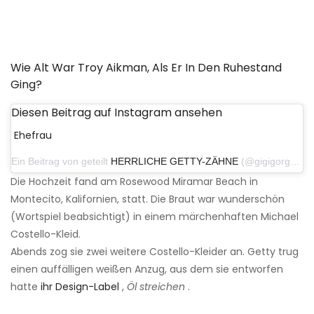
Wie Alt War Troy Aikman, Als Er In Den Ruhestand
Ging?
Diesen Beitrag auf Instagram ansehen
Ehefrau
Ein Beitrag von geteilt
HERRLICHE GETTY-ZÄHNE
(@gigigorgeous) am 20. Juli 2019 um 14:22 Uhr PDT
Die Hochzeit fand am Rosewood Miramar Beach in
Montecito, Kalifornien, statt. Die Braut war wunderschön
(Wortspiel beabsichtigt) in einem märchenhaften Michael
Costello-Kleid.
Abends zog sie zwei weitere Costello-Kleider an. Getty trug
einen auffälligen weißen Anzug, aus dem sie entworfen
hatte
ihr Design-Label
,
Öl streichen
.