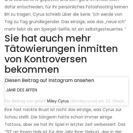
dafür entschieden, für ihr persönliches Fotoshooting keinen
BH zu tragen. Cyrus schrieb über die Serie: 'Ich werde von
Tag zu Tag grundlegender. Das einzige, was das „neue Ich“
mehr liebt als ein Spiegel-Selfie, ist ein selbstgesteuertes. “
Sie hat auch mehr
Tätowierungen inmitten
von Kontroversen
bekommen
Diesen Beitrag auf Instagram ansehen
JAHR DES AFFEN
Ein Beitrag von geteilt
Miley Cyrus
(@mileycyrus) am 16. Oktober 2019 um 19:04 Uhr PDT
Ihre fast nackte Brust ist nicht das einzige, was Cyrus zur
Schau stellt. Die Sängerin hatte schon immer einige
Tattoos, aber sie hat ihr Spiel in letzter Zeit verbessert. Das
'’92' an ihrem Hals ist für das Jahr ihrer Geburt, das in der