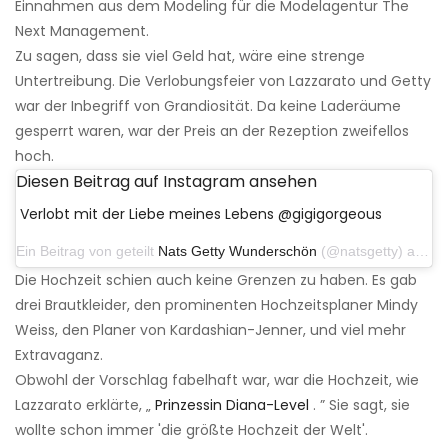
Einnahmen aus dem Modeling für die Modelagentur The
Next Management.
Zu sagen, dass sie viel Geld hat, wäre eine strenge
Untertreibung. Die Verlobungsfeier von Lazzarato und Getty
war der Inbegriff von Grandiosität. Da keine Laderäume
gesperrt waren, war der Preis an der Rezeption zweifellos
hoch.
Diesen Beitrag auf Instagram ansehen
Verlobt mit der Liebe meines Lebens @gigigorgeous
Ein Beitrag von geteilt
Nats Getty Wunderschön
(@natsgetty) am 8. März 2018 um 14:53 Uhr PST
Die Hochzeit schien auch keine Grenzen zu haben. Es gab
drei Brautkleider, den prominenten Hochzeitsplaner Mindy
Weiss, den Planer von Kardashian-Jenner, und viel mehr
Extravaganz.
Obwohl der Vorschlag fabelhaft war, war die Hochzeit, wie
Lazzarato erklärte, „
Prinzessin Diana-Level
. ” Sie sagt, sie
wollte schon immer 'die größte Hochzeit der Welt'.