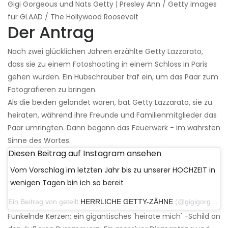
Gigi Gorgeous und Nats Getty | Presley Ann / Getty Images
für GLAAD / The Hollywood Roosevelt
Der Antrag
Nach zwei glücklichen Jahren erzählte Getty Lazzarato,
dass sie zu einem Fotoshooting in einem Schloss in Paris
gehen würden. Ein Hubschrauber traf ein, um das Paar zum
Fotografieren zu bringen.
Als die beiden gelandet waren, bat Getty Lazzarato, sie zu
heiraten, während ihre Freunde und Familienmitglieder das
Paar umringten. Dann begann das Feuerwerk - im wahrsten
Sinne des Wortes.
Diesen Beitrag auf Instagram ansehen
Vom Vorschlag im letzten Jahr bis zu unserer HOCHZEIT in
wenigen Tagen bin ich so bereit
Ein Beitrag von geteilt
HERRLICHE GETTY-ZÄHNE
(@gigigorgeous) am 9. Juli 2019 um 18:29 Uhr PDT
Funkelnde Kerzen; ein gigantisches 'heirate mich' -Schild an