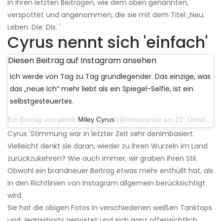
in ihren letzten Beiträgen, wie dem oben genannten,
verspottet und angenommen, die sie mit dem Titel „Neu.
Leben. Die. Dis. '
Cyrus nennt sich 'einfach'
Diesen Beitrag auf Instagram ansehen
Ich werde von Tag zu Tag grundlegender. Das einzige, was
das „neue Ich“ mehr liebt als ein Spiegel-Selfie, ist ein
selbstgesteuertes.
Ein Beitrag von geteilt
Miley Cyrus
(@mileycyrus) am 22. Oktober 2019 um 11:39 Uhr PDT
Cyrus 'Stimmung war in letzter Zeit sehr denimbasiert.
Vielleicht denkt sie daran, wieder zu ihren Wurzeln im Land
zurückzukehren? Wie auch immer, wir graben ihren Stil.
Obwohl ein brandneuer Beitrag etwas mehr enthüllt hat, als
in den Richtlinien von Instagram allgemein berücksichtigt
wird.
Sie hat die obigen Fotos in verschiedenen weißen Tanktops
und Jeansshorts gepostet und sich ganz offensichtlich