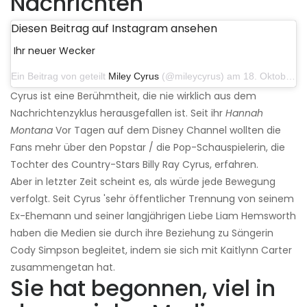
Nachrichten
Diesen Beitrag auf Instagram ansehen
Ihr neuer Wecker
Ein Beitrag von geteilt
Miley Cyrus
(@mileycyrus) am 18. Oktober 2019 um 19:03 Uhr PDT
Cyrus ist eine Berühmtheit, die nie wirklich aus dem
Nachrichtenzyklus herausgefallen ist. Seit ihr
Hannah
Montana
Vor Tagen auf dem Disney Channel wollten die
Fans mehr über den Popstar / die Pop-Schauspielerin, die
Tochter des Country-Stars Billy Ray Cyrus, erfahren.
Aber in letzter Zeit scheint es, als würde jede Bewegung
verfolgt. Seit Cyrus 'sehr öffentlicher Trennung von seinem
Ex-Ehemann und seiner langjährigen Liebe Liam Hemsworth
haben die Medien sie durch ihre Beziehung zu Sängerin
Cody Simpson begleitet, indem sie sich mit Kaitlynn Carter
zusammengetan hat.
Sie hat begonnen, viel in