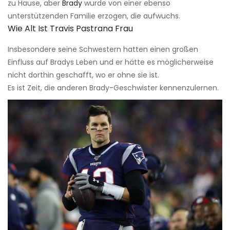
zu Hause, aber
Brady
wurde von einer ebenso
unterstützenden Familie erzogen, die aufwuchs.
Wie Alt Ist Travis Pastrana Frau
Insbesondere seine Schwestern hatten einen großen
Einfluss auf Bradys Leben und er hätte es möglicherweise
nicht dorthin geschafft, wo er ohne sie ist.
Es ist Zeit, die anderen Brady-Geschwister kennenzulernen.