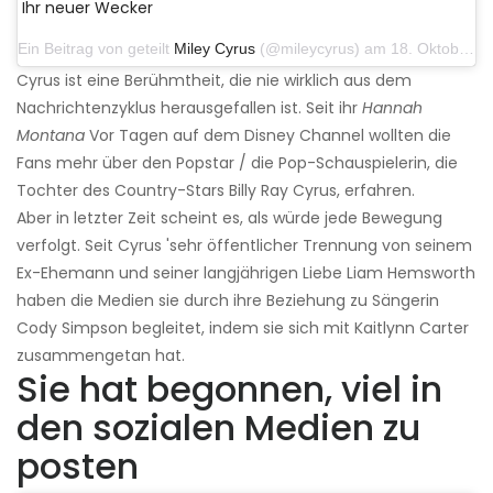
Ihr neuer Wecker
Ein Beitrag von geteilt
Miley Cyrus
(@mileycyrus) am 18. Oktober 2019 um 19:03 Uhr PDT
Cyrus ist eine Berühmtheit, die nie wirklich aus dem
Nachrichtenzyklus herausgefallen ist. Seit ihr
Hannah
Montana
Vor Tagen auf dem Disney Channel wollten die
Fans mehr über den Popstar / die Pop-Schauspielerin, die
Tochter des Country-Stars Billy Ray Cyrus, erfahren.
Aber in letzter Zeit scheint es, als würde jede Bewegung
verfolgt. Seit Cyrus 'sehr öffentlicher Trennung von seinem
Ex-Ehemann und seiner langjährigen Liebe Liam Hemsworth
haben die Medien sie durch ihre Beziehung zu Sängerin
Cody Simpson begleitet, indem sie sich mit Kaitlynn Carter
zusammengetan hat.
Sie hat begonnen, viel in
den sozialen Medien zu
posten