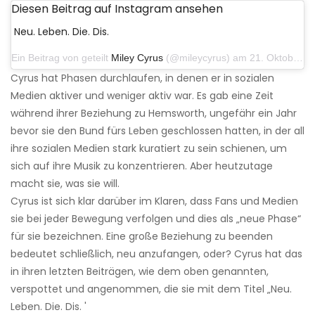
Diesen Beitrag auf Instagram ansehen
Neu. Leben. Die. Dis.
Ein Beitrag von geteilt
Miley Cyrus
(@mileycyrus) am 21. Oktober 2019 um 12:31 Uhr PDT
Cyrus hat Phasen durchlaufen, in denen er in sozialen
Medien aktiver und weniger aktiv war. Es gab eine Zeit
während ihrer Beziehung zu Hemsworth, ungefähr ein Jahr
bevor sie den Bund fürs Leben geschlossen hatten, in der all
ihre sozialen Medien stark kuratiert zu sein schienen, um
sich auf ihre Musik zu konzentrieren. Aber heutzutage
macht sie, was sie will.
Cyrus ist sich klar darüber im Klaren, dass Fans und Medien
sie bei jeder Bewegung verfolgen und dies als „neue Phase“
für sie bezeichnen. Eine große Beziehung zu beenden
bedeutet schließlich, neu anzufangen, oder? Cyrus hat das
in ihren letzten Beiträgen, wie dem oben genannten,
verspottet und angenommen, die sie mit dem Titel „Neu.
Leben. Die. Dis. '