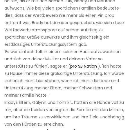
halten, als er mit den Namen July, Nancy und Maureen
aufwuchs. Wie bei vielen sportlichen Familien bedeutete
dies, dass der Wettbewerb nie mehr als einen Pin Drop
entfernt war. Brady hat darüber gesprochen, wie sich diese
Wettbewerbsatmosphäre auf seinen Aufstieg zu
sportlicher Größe auswirkte und ihm gleichzeitig ein
erstklassiges Unterstützungssystem gab.
'Es war einfach toll, in einem solchen Haus aufzuwachsen
und sich von deiner Mutter und deinem Vater so
unterstützt zu fühlen', sagte er
(pro SB Nation
). 'Ich hatte
zu Hause immer diese großartige Unterstützung. Ich würde
sicherlich nicht hier stehen, wenn ich nicht die Liebe und
Unterstützung meiner Eltern, meiner Schwestern und
meiner Familie hätte. '
Bradys Eltern, Galynn und Tom Sr., hatten alle Hände voll zu
tun, aber die beiden versorgten die Familie mit den Mitteln,
um ihre Träume zu verwirklichen und ihre Ziele unabhängig
von den Hürden zu erreichen.