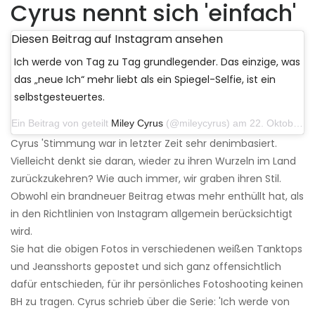
Cyrus nennt sich 'einfach'
Diesen Beitrag auf Instagram ansehen
Ich werde von Tag zu Tag grundlegender. Das einzige, was
das „neue Ich“ mehr liebt als ein Spiegel-Selfie, ist ein
selbstgesteuertes.
Ein Beitrag von geteilt
Miley Cyrus
(@mileycyrus) am 22. Oktober 2019 um 11:39 Uhr PDT
Cyrus 'Stimmung war in letzter Zeit sehr denimbasiert.
Vielleicht denkt sie daran, wieder zu ihren Wurzeln im Land
zurückzukehren? Wie auch immer, wir graben ihren Stil.
Obwohl ein brandneuer Beitrag etwas mehr enthüllt hat, als
in den Richtlinien von Instagram allgemein berücksichtigt
wird.
Sie hat die obigen Fotos in verschiedenen weißen Tanktops
und Jeansshorts gepostet und sich ganz offensichtlich
dafür entschieden, für ihr persönliches Fotoshooting keinen
BH zu tragen. Cyrus schrieb über die Serie: 'Ich werde von