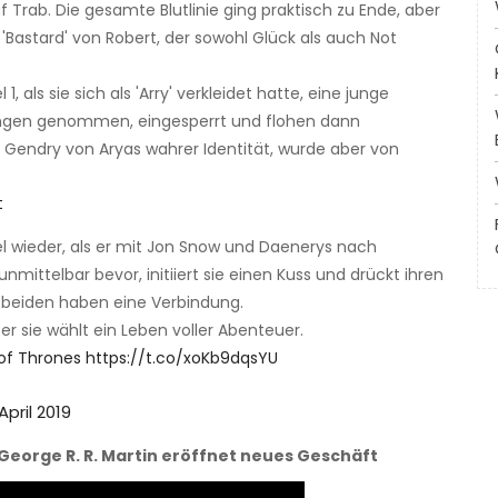
Trab. Die gesamte Blutlinie ging praktisch zu Ende, aber
'Bastard' von Robert, der sowohl Glück als auch Not
, als sie sich als 'Arry' verkleidet hatte, eine junge
angen genommen, eingesperrt und flohen dann
Gendry von Aryas wahrer Identität, wurde aber von
t
fel wieder, als er mit Jon Snow und Daenerys nach
unmittelbar bevor, initiiert sie einen Kuss und drückt ihren
 beiden haben eine Verbindung.
aber sie wählt ein Leben voller Abenteuer.
f Thrones
https://t.co/xoKb9dqsYU
April 2019
George R. R. Martin eröffnet neues Geschäft