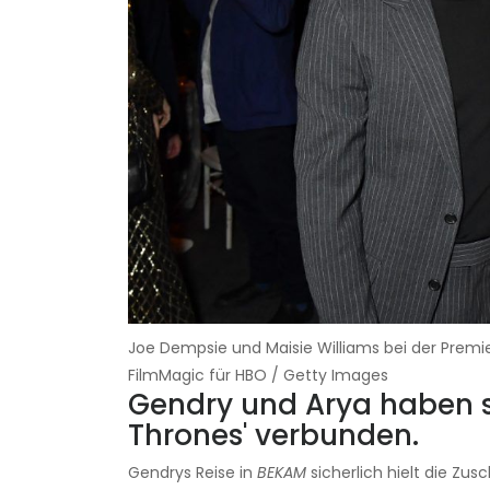
Joe Dempsie und Maisie Williams bei der Premie
FilmMagic für HBO / Getty Images
Gendry und Arya haben s
Thrones' verbunden.
Gendrys Reise in
BEKAM
sicherlich hielt die Z