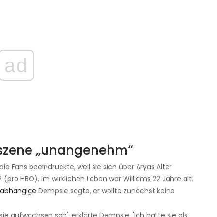
ad
sszene „unangenehm“
ie Fans beeindruckte, weil sie sich über Aryas Alter
 (pro HBO). Im wirklichen Leben war Williams 22 Jahre alt.
nabhängige
Dempsie sagte, er wollte zunächst keine
sie aufwachsen sah', erklärte Dempsie. 'Ich hatte sie als