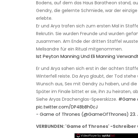
Bodens, auf dem das Haus Baratheon stand, auf 
Gendry, die gelernte Schmiede, war der einzige 
erlebte.
Er und Arya trafen sich zum ersten Mal in Staffel 1
Rekrutin. Sie wurden Freunde und wurden gef
zusammen. Am Ende der dritten Staffel wusste 
Melisandre für ein Ritual mitgenommen.
Ist Peyton Manning Und Eli Manning Verwand
Er und Arya sahen sich erst in der achten Staf
Winterfell reiste. Da Arya glaubt, der Tod stehe 
Wunsch aus, Sex mit Gendry zu haben, und die
Später im Finale bittet er sie, ihn zu heiraten, 
Siehe Aryas Drachenglas-Speerskizze.
#Game o
pic.twitter.com/DP4BbBh0cJ
- Game of Thrones (@GameOfThrones)
23. 
VERBUNDEN: 'Game of Thrones' -Schreiber 