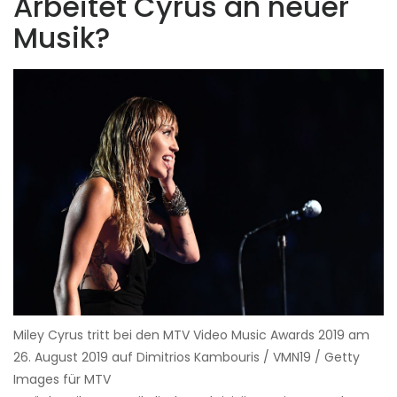
Arbeitet Cyrus an neuer
Musik?
Miley Cyrus tritt bei den MTV Video Music Awards 2019 am
26. August 2019 auf Dimitrios Kambouris / VMN19 / Getty
Images für MTV