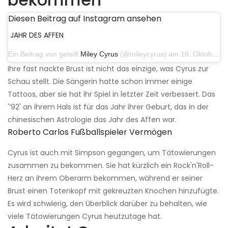
Diesen Beitrag auf Instagram ansehen
JAHR DES AFFEN
Ein Beitrag von geteilt
Miley Cyrus
(@mileycyrus) am 16. Oktober 2019 um 19:04 Uhr PDT
Ihre fast nackte Brust ist nicht das einzige, was Cyrus zur
Schau stellt. Die Sängerin hatte schon immer einige
Tattoos, aber sie hat ihr Spiel in letzter Zeit verbessert. Das
'’92' an ihrem Hals ist für das Jahr ihrer Geburt, das in der
chinesischen Astrologie das Jahr des Affen war.
Roberto Carlos Fußballspieler Vermögen
Cyrus ist auch mit Simpson gegangen, um Tätowierungen
zusammen zu bekommen. Sie hat kürzlich ein Rock'n'Roll-
Herz an ihrem Oberarm bekommen, während er seiner
Brust einen Totenkopf mit gekreuzten Knochen hinzufügte.
Es wird schwierig, den Überblick darüber zu behalten, wie
viele Tätowierungen Cyrus heutzutage hat.