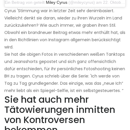
Ein Beitrag von geteilt
Miley Cyrus
(@mileycyrus) am 22. Oktober 2019 um 11:39 Uhr PDT
Cyrus 'Stimmung war in letzter Zeit sehr denimbasiert.
Vielleicht denkt sie daran, wieder zu ihren Wurzeln im Land
zurückzukehren? Wie auch immer, wir graben ihren Stil.
Obwohl ein brandneuer Beitrag etwas mehr enthüllt hat, als
in den Richtlinien von Instagram allgemein berücksichtigt
wird.
Sie hat die obigen Fotos in verschiedenen weißen Tanktops
und Jeansshorts gepostet und sich ganz offensichtlich
dafür entschieden, für ihr persönliches Fotoshooting keinen
BH zu tragen. Cyrus schrieb über die Serie: 'Ich werde von
Tag zu Tag grundlegender. Das einzige, was das „neue Ich“
mehr liebt als ein Spiegel-Selfie, ist ein selbstgesteuertes. “
Sie hat auch mehr
Tätowierungen inmitten
von Kontroversen
bekommen