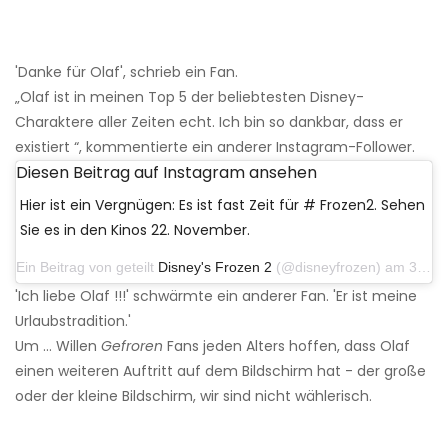
'Danke für Olaf', schrieb ein Fan.
„Olaf ist in meinen Top 5 der beliebtesten Disney-
Charaktere aller Zeiten echt. Ich bin so dankbar, dass er
existiert “, kommentierte ein anderer Instagram-Follower.
Diesen Beitrag auf Instagram ansehen
Hier ist ein Vergnügen: Es ist fast Zeit für # Frozen2. Sehen
Sie es in den Kinos 22. November.
Ein Beitrag von geteilt
Disney's Frozen 2
(@disneyfrozen) am 31. Oktober 2019 um 12:08 Uhr PDT
'Ich liebe Olaf !!!' schwärmte ein anderer Fan. 'Er ist meine
Urlaubstradition.'
Um ... Willen
Gefroren
Fans jeden Alters hoffen, dass Olaf
einen weiteren Auftritt auf dem Bildschirm hat - der große
oder der kleine Bildschirm, wir sind nicht wählerisch.