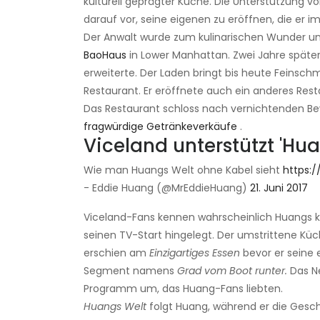
kulturell geprägter Küche. Die Unterstützung vo
darauf vor, seine eigenen zu eröffnen, die er 
Der Anwalt wurde zum kulinarischen Wunder u
BaoHaus
in Lower Manhattan. Zwei Jahre später z
erweiterte. Der Laden bringt bis heute Feinsch
Restaurant. Er eröffnete auch ein anderes Resta
Das Restaurant schloss nach vernichtenden B
fragwürdige Getränkeverkäufe
.
Viceland unterstützt 'Hua
Wie man Huangs Welt ohne Kabel sieht
https:
- Eddie Huang (@MrEddieHuang)
21. Juni 2017
Viceland-Fans kennen wahrscheinlich Huangs k
seinen TV-Start hingelegt. Der umstrittene Kü
erschien am
Einzigartiges Essen
bevor er seine 
Segment namens
Grad vom Boot runter.
Das Ne
Programm um, das Huang-Fans liebten.
Huangs Welt
folgt Huang, während er die Geschi