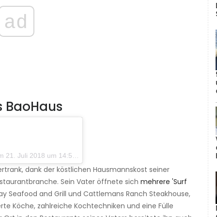
ad
s BaoHaus
Juli 2018 um 14:50 Uhr PDT
 ertrank, dank der köstlichen Hausmannskost seiner
estaurantbranche. Sein Vater öffnete sich
mehrere 'Surf
 Bay Seafood and Grill und Cattlemans Ranch Steakhouse,
rte Köche, zahlreiche Kochtechniken und eine Fülle