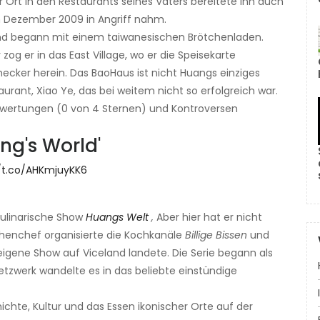
r Ort in den Restaurants seines Vaters bereitete ihn auch
im Dezember 2009 in Angriff nahm.
nd begann mit einem taiwanesischen Brötchenladen.
og er in das East Village, wo er die Speisekarte
mecker herein. Das BaoHaus ist nicht Huangs einziges
urant, Xiao Ye, das bei weitem nicht so erfolgreich war.
ewertungen (0 von 4 Sternen) und Kontroversen
ng's World'
//t.co/AHKmjuyKK6
ulinarische Show
Huangs Welt
,
Aber hier hat er nicht
chenchef organisierte die Kochkanäle
Billige Bissen
und
eigene Show auf Viceland landete. Die Serie begann als
tzwerk wandelte es in das beliebte einstündige
chte, Kultur und das Essen ikonischer Orte auf der