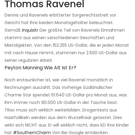
Thomas Ravenel
Dennis und Ravenels erbitterter Sorgerechtsstreit vor
Gericht hat ihre beiden Monatsgehälter beleuchtet.
Gemäß
Inquisitr
Der größte Teil von Ravenels Einnahmen
stammt aus seinen verschiedenen Geschäften und
Mietobjekten. Von den 153.255 US-Dollar, die er jeden Monat
mit nach Hause nimmt, stammen nur 2.500 US-Dollar aus
seiner regulären Arbeit.
Peyton Manning Wie Alt Ist Er?
Noch erstaunlicher ist, wie viel Ravenel monatlich in
Rechnungen auszahlt. Das Vorherige
Südländischer
Charme
Star spendet 61.640 US-Dollar pro Monat aus, was
ihm immer noch 90.000 US-Dollar in der Tasche lässt.
TRav muss sich wirklich weiterbilden. Drogentests aus
Haarfollikeln werden aus dem Wurzelhaar getestet. Dies
wirkt sich NICHT aus. Er will wirklich nicht, dass KD ihre Kinder
hat
#SouthernCharm
Von Bei Google entdecken