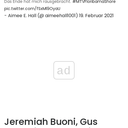
Das Ende hat mich rausgebracht.
#MTVFloribamaShore
pic.twitter.com/fSxMl9OyaU
- Aimee E. Hall (@ aimeehall1001)
19. Februar 2021
ad
Jeremiah Buoni, Gus