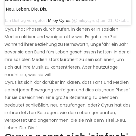
Neu. Leben. Die. Dis.
Ein Beitrag von geteilt
Miley Cyrus
(@mileycyrus) am 21. Oktober 2019 um 12:31 Uhr PDT
Cyrus hat Phasen durchlaufen, in denen er in sozialen
Medien aktiver und weniger aktiv war. Es gab eine Zeit
während ihrer Beziehung zu Hemsworth, ungefähr ein Jahr
bevor sie den Bund fürs Leben geschlossen hatten, in der all
ihre sozialen Medien stark kuratiert zu sein schienen, um
sich auf ihre Musik zu konzentrieren. Aber heutzutage
macht sie, was sie will.
Cyrus ist sich klar darüber im Klaren, dass Fans und Medien
sie bei jeder Bewegung verfolgen und dies als „neue Phase“
für sie bezeichnen. Eine große Beziehung zu beenden
bedeutet schließlich, neu anzufangen, oder? Cyrus hat das
in ihren letzten Beiträgen, wie dem oben genannten,
verspottet und angenommen, die sie mit dem Titel „Neu.
Leben. Die. Dis. '