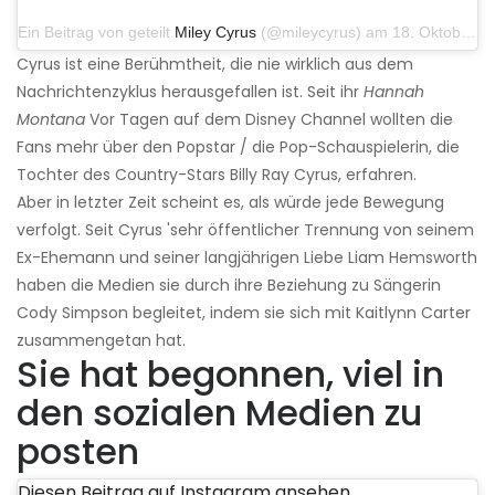
Ein Beitrag von geteilt
Miley Cyrus
(@mileycyrus) am 18. Oktober 2019 um 19:03 Uhr PDT
Cyrus ist eine Berühmtheit, die nie wirklich aus dem
Nachrichtenzyklus herausgefallen ist. Seit ihr
Hannah
Montana
Vor Tagen auf dem Disney Channel wollten die
Fans mehr über den Popstar / die Pop-Schauspielerin, die
Tochter des Country-Stars Billy Ray Cyrus, erfahren.
Aber in letzter Zeit scheint es, als würde jede Bewegung
verfolgt. Seit Cyrus 'sehr öffentlicher Trennung von seinem
Ex-Ehemann und seiner langjährigen Liebe Liam Hemsworth
haben die Medien sie durch ihre Beziehung zu Sängerin
Cody Simpson begleitet, indem sie sich mit Kaitlynn Carter
zusammengetan hat.
Sie hat begonnen, viel in
den sozialen Medien zu
posten
Diesen Beitrag auf Instagram ansehen