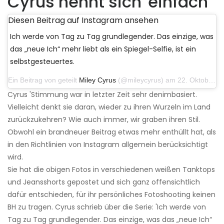
Cyrus nennt sich 'einfach'
Diesen Beitrag auf Instagram ansehen
Ich werde von Tag zu Tag grundlegender. Das einzige, was
das „neue Ich“ mehr liebt als ein Spiegel-Selfie, ist ein
selbstgesteuertes.
Ein Beitrag von geteilt
Miley Cyrus
(@mileycyrus) am 22. Oktober 2019 um 11:39 Uhr PDT
Cyrus 'Stimmung war in letzter Zeit sehr denimbasiert.
Vielleicht denkt sie daran, wieder zu ihren Wurzeln im Land
zurückzukehren? Wie auch immer, wir graben ihren Stil.
Obwohl ein brandneuer Beitrag etwas mehr enthüllt hat, als
in den Richtlinien von Instagram allgemein berücksichtigt
wird.
Sie hat die obigen Fotos in verschiedenen weißen Tanktops
und Jeansshorts gepostet und sich ganz offensichtlich
dafür entschieden, für ihr persönliches Fotoshooting keinen
BH zu tragen. Cyrus schrieb über die Serie: 'Ich werde von
Tag zu Tag grundlegender. Das einzige, was das „neue Ich“