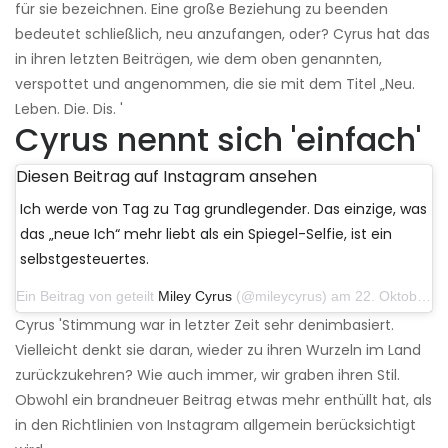
für sie bezeichnen. Eine große Beziehung zu beenden
bedeutet schließlich, neu anzufangen, oder? Cyrus hat das
in ihren letzten Beiträgen, wie dem oben genannten,
verspottet und angenommen, die sie mit dem Titel „Neu.
Leben. Die. Dis. '
Cyrus nennt sich 'einfach'
Diesen Beitrag auf Instagram ansehen
Ich werde von Tag zu Tag grundlegender. Das einzige, was
das „neue Ich“ mehr liebt als ein Spiegel-Selfie, ist ein
selbstgesteuertes.
Ein Beitrag von geteilt
Miley Cyrus
(@mileycyrus) am 22. Oktober 2019 um 11:39 Uhr PDT
Cyrus 'Stimmung war in letzter Zeit sehr denimbasiert.
Vielleicht denkt sie daran, wieder zu ihren Wurzeln im Land
zurückzukehren? Wie auch immer, wir graben ihren Stil.
Obwohl ein brandneuer Beitrag etwas mehr enthüllt hat, als
in den Richtlinien von Instagram allgemein berücksichtigt