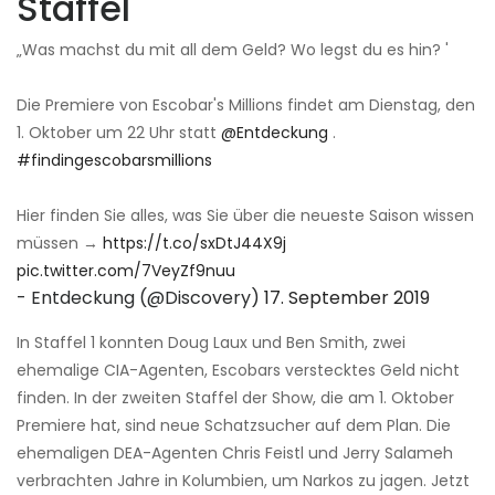
Staffel
„Was machst du mit all dem Geld? Wo legst du es hin? '
Die Premiere von Escobar's Millions findet am Dienstag, den
1. Oktober um 22 Uhr statt
@Entdeckung
.
#findingescobarsmillions
Hier finden Sie alles, was Sie über die neueste Saison wissen
müssen →
https://t.co/sxDtJ44X9j
pic.twitter.com/7VeyZf9nuu
- Entdeckung (@Discovery)
17. September 2019
In Staffel 1 konnten Doug Laux und Ben Smith, zwei
ehemalige CIA-Agenten, Escobars verstecktes Geld nicht
finden. In der zweiten Staffel der Show, die am 1. Oktober
Premiere hat, sind neue Schatzsucher auf dem Plan. Die
ehemaligen DEA-Agenten Chris Feistl und Jerry Salameh
verbrachten Jahre in Kolumbien, um Narkos zu jagen. Jetzt