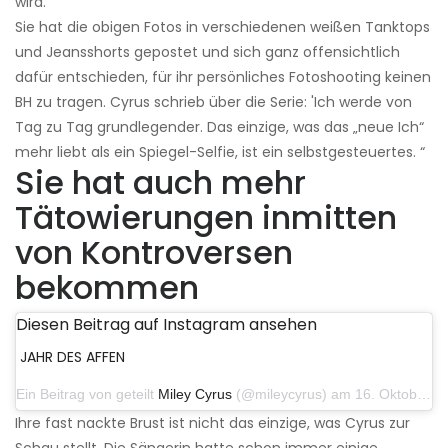
wird.
Sie hat die obigen Fotos in verschiedenen weißen Tanktops
und Jeansshorts gepostet und sich ganz offensichtlich
dafür entschieden, für ihr persönliches Fotoshooting keinen
BH zu tragen. Cyrus schrieb über die Serie: 'Ich werde von
Tag zu Tag grundlegender. Das einzige, was das „neue Ich“
mehr liebt als ein Spiegel-Selfie, ist ein selbstgesteuertes. “
Sie hat auch mehr
Tätowierungen inmitten
von Kontroversen
bekommen
Diesen Beitrag auf Instagram ansehen
JAHR DES AFFEN
Ein Beitrag von geteilt
Miley Cyrus
(@mileycyrus) am 16. Oktober 2019 um 19:04 Uhr PDT
Ihre fast nackte Brust ist nicht das einzige, was Cyrus zur
Schau stellt. Die Sängerin hatte schon immer einige