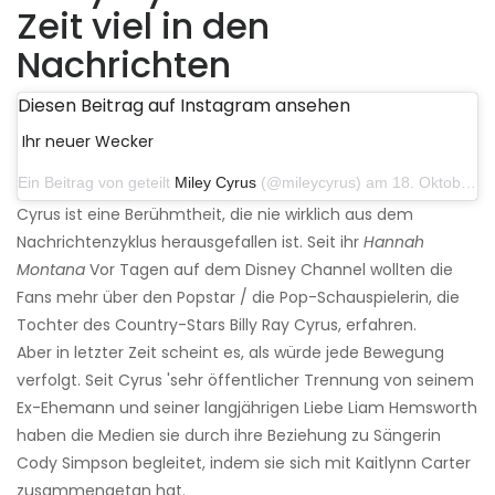
Zeit viel in den
Nachrichten
Diesen Beitrag auf Instagram ansehen
Ihr neuer Wecker
Ein Beitrag von geteilt
Miley Cyrus
(@mileycyrus) am 18. Oktober 2019 um 19:03 Uhr PDT
Cyrus ist eine Berühmtheit, die nie wirklich aus dem
Nachrichtenzyklus herausgefallen ist. Seit ihr
Hannah
Montana
Vor Tagen auf dem Disney Channel wollten die
Fans mehr über den Popstar / die Pop-Schauspielerin, die
Tochter des Country-Stars Billy Ray Cyrus, erfahren.
Aber in letzter Zeit scheint es, als würde jede Bewegung
verfolgt. Seit Cyrus 'sehr öffentlicher Trennung von seinem
Ex-Ehemann und seiner langjährigen Liebe Liam Hemsworth
haben die Medien sie durch ihre Beziehung zu Sängerin
Cody Simpson begleitet, indem sie sich mit Kaitlynn Carter
zusammengetan hat.