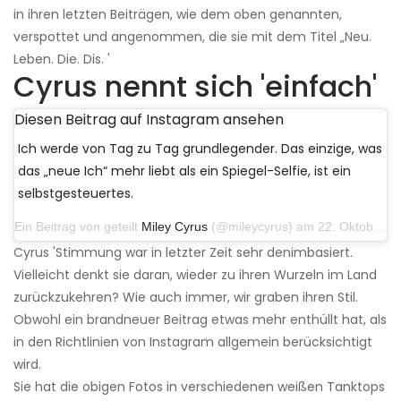
in ihren letzten Beiträgen, wie dem oben genannten,
verspottet und angenommen, die sie mit dem Titel „Neu.
Leben. Die. Dis. '
Cyrus nennt sich 'einfach'
Diesen Beitrag auf Instagram ansehen
Ich werde von Tag zu Tag grundlegender. Das einzige, was
das „neue Ich“ mehr liebt als ein Spiegel-Selfie, ist ein
selbstgesteuertes.
Ein Beitrag von geteilt
Miley Cyrus
(@mileycyrus) am 22. Oktober 2019 um 11:39 Uhr PDT
Cyrus 'Stimmung war in letzter Zeit sehr denimbasiert.
Vielleicht denkt sie daran, wieder zu ihren Wurzeln im Land
zurückzukehren? Wie auch immer, wir graben ihren Stil.
Obwohl ein brandneuer Beitrag etwas mehr enthüllt hat, als
in den Richtlinien von Instagram allgemein berücksichtigt
wird.
Sie hat die obigen Fotos in verschiedenen weißen Tanktops