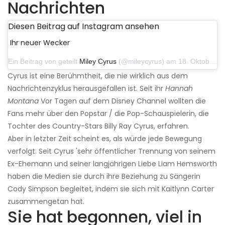
Nachrichten
Diesen Beitrag auf Instagram ansehen
Ihr neuer Wecker
Ein Beitrag von geteilt
Miley Cyrus
(@mileycyrus) am 18. Oktober 2019 um 19:03 Uhr PDT
Cyrus ist eine Berühmtheit, die nie wirklich aus dem
Nachrichtenzyklus herausgefallen ist. Seit ihr
Hannah
Montana
Vor Tagen auf dem Disney Channel wollten die
Fans mehr über den Popstar / die Pop-Schauspielerin, die
Tochter des Country-Stars Billy Ray Cyrus, erfahren.
Aber in letzter Zeit scheint es, als würde jede Bewegung
verfolgt. Seit Cyrus 'sehr öffentlicher Trennung von seinem
Ex-Ehemann und seiner langjährigen Liebe Liam Hemsworth
haben die Medien sie durch ihre Beziehung zu Sängerin
Cody Simpson begleitet, indem sie sich mit Kaitlynn Carter
zusammengetan hat.
Sie hat begonnen, viel in