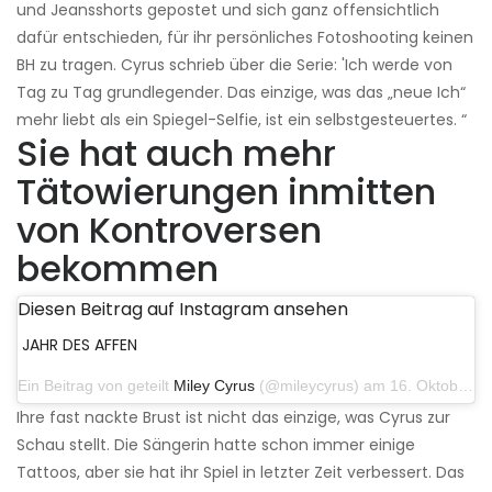
und Jeansshorts gepostet und sich ganz offensichtlich
dafür entschieden, für ihr persönliches Fotoshooting keinen
BH zu tragen. Cyrus schrieb über die Serie: 'Ich werde von
Tag zu Tag grundlegender. Das einzige, was das „neue Ich“
mehr liebt als ein Spiegel-Selfie, ist ein selbstgesteuertes. “
Sie hat auch mehr
Tätowierungen inmitten
von Kontroversen
bekommen
Diesen Beitrag auf Instagram ansehen
JAHR DES AFFEN
Ein Beitrag von geteilt
Miley Cyrus
(@mileycyrus) am 16. Oktober 2019 um 19:04 Uhr PDT
Ihre fast nackte Brust ist nicht das einzige, was Cyrus zur
Schau stellt. Die Sängerin hatte schon immer einige
Tattoos, aber sie hat ihr Spiel in letzter Zeit verbessert. Das