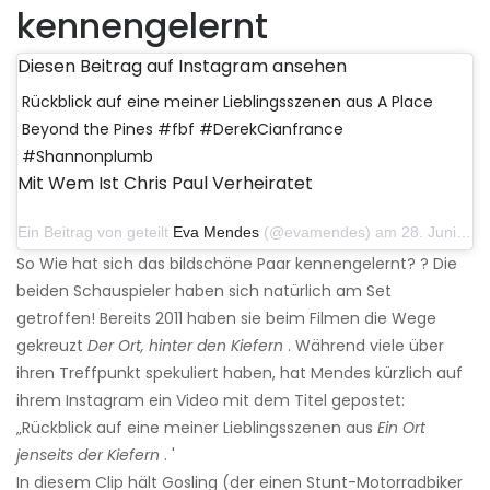
kennengelernt
Diesen Beitrag auf Instagram ansehen
Rückblick auf eine meiner Lieblingsszenen aus A Place
Beyond the Pines #fbf #DerekCianfrance
#Shannonplumb
Mit Wem Ist Chris Paul Verheiratet
Ein Beitrag von geteilt
Eva Mendes
(@evamendes) am 28. Juni 2019 um 9:50 Uhr PDT
So Wie hat sich das bildschöne Paar kennengelernt? ? Die
beiden Schauspieler haben sich natürlich am Set
getroffen! Bereits 2011 haben sie beim Filmen die Wege
gekreuzt
Der Ort, hinter den Kiefern
. Während viele über
ihren Treffpunkt spekuliert haben, hat Mendes kürzlich auf
ihrem Instagram ein Video mit dem Titel gepostet:
„Rückblick auf eine meiner Lieblingsszenen aus
Ein Ort
jenseits der Kiefern
. '
In diesem Clip hält Gosling (der einen Stunt-Motorradbiker