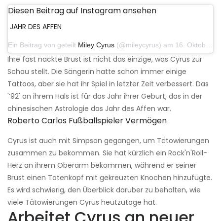
Diesen Beitrag auf Instagram ansehen
JAHR DES AFFEN
Ein Beitrag von geteilt
Miley Cyrus
(@mileycyrus) am 16. Oktober 2019 um 19:04 Uhr PDT
Ihre fast nackte Brust ist nicht das einzige, was Cyrus zur
Schau stellt. Die Sängerin hatte schon immer einige
Tattoos, aber sie hat ihr Spiel in letzter Zeit verbessert. Das
'’92' an ihrem Hals ist für das Jahr ihrer Geburt, das in der
chinesischen Astrologie das Jahr des Affen war.
Roberto Carlos Fußballspieler Vermögen
Cyrus ist auch mit Simpson gegangen, um Tätowierungen
zusammen zu bekommen. Sie hat kürzlich ein Rock'n'Roll-
Herz an ihrem Oberarm bekommen, während er seiner
Brust einen Totenkopf mit gekreuzten Knochen hinzufügte.
Es wird schwierig, den Überblick darüber zu behalten, wie
viele Tätowierungen Cyrus heutzutage hat.
Arbeitet Cyrus an neuer