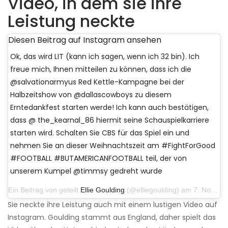
Video, in dem sie ihre
Leistung neckte
Diesen Beitrag auf Instagram ansehen
Ok, das wird LIT (kann ich sagen, wenn ich 32 bin). Ich
freue mich, Ihnen mitteilen zu können, dass ich die
@salvationarmyus Red Kettle-Kampagne bei der
Halbzeitshow von @dallascowboys zu diesem
Erntedankfest starten werde! Ich kann auch bestätigen,
dass @ the_kearnal_86 hiermit seine Schauspielkarriere
starten wird. Schalten Sie CBS für das Spiel ein und
nehmen Sie an dieser Weihnachtszeit am #FightForGood
#FOOTBALL #BUTAMERICANFOOTBALL teil, der von
unserem Kumpel @timmsy gedreht wurde
Ein Beitrag von geteilt
Ellie Goulding
(@elliegoulding) am 7. November 2019 um 8:51 Uhr PST
Sie neckte ihre Leistung auch mit einem lustigen Video auf
Instagram. Goulding stammt aus England, daher spielt das