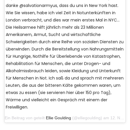
danke @salvationarmyus, dass du uns in New York hast.
Wie Sie wissen, habe ich viel Zeit in Notunterkünften in
London verbracht, und dies war mein erstes Mal in NYC…
Die Heilsarmee hilft jährlich mehr als 23 Millionen
Amerikanern, Armut, Sucht und wirtschaftliche
Schwierigkeiten durch eine Reihe von sozialen Diensten zu
überwinden. Durch die Bereitstellung von Nahrungsmitteln
für Hungrige, Nothilfe für Überlebende von Katastrophen,
Rehabilitation für Menschen, die unter Drogen- und
Alkoholmissbrauch leiden, sowie Kleidung und Unterkunft
für Menschen in Not. Ich saß da ​​und sprach mit mehreren
Leuten, die aus der bitteren Kälte gekommen waren, um
etwas zu essen (sie servieren hier über 150 pro Tag),
Wärme und vielleicht ein Gespräch mit einem der
Freiwilligen.
Ein Beitrag von geteilt
Ellie Goulding
(@elliegoulding) am 12. November 2019 um 6:30 Uhr PST