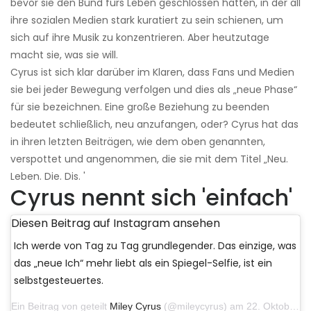
bevor sie den Bund fürs Leben geschlossen hatten, in der all
ihre sozialen Medien stark kuratiert zu sein schienen, um
sich auf ihre Musik zu konzentrieren. Aber heutzutage
macht sie, was sie will.
Cyrus ist sich klar darüber im Klaren, dass Fans und Medien
sie bei jeder Bewegung verfolgen und dies als „neue Phase“
für sie bezeichnen. Eine große Beziehung zu beenden
bedeutet schließlich, neu anzufangen, oder? Cyrus hat das
in ihren letzten Beiträgen, wie dem oben genannten,
verspottet und angenommen, die sie mit dem Titel „Neu.
Leben. Die. Dis. '
Cyrus nennt sich 'einfach'
Diesen Beitrag auf Instagram ansehen
Ich werde von Tag zu Tag grundlegender. Das einzige, was
das „neue Ich“ mehr liebt als ein Spiegel-Selfie, ist ein
selbstgesteuertes.
Ein Beitrag von geteilt
Miley Cyrus
(@mileycyrus) am 22. Oktober 2019 um 11:39 Uhr PDT