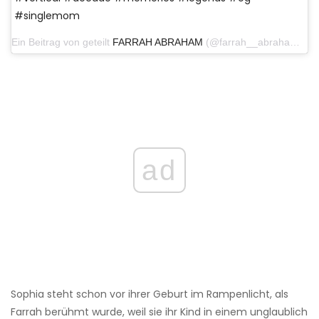
#singlemom
Ein Beitrag von geteilt
FARRAH ABRAHAM
(@farrah__abraham) am 15. Januar 2019 um 11:00 Uhr PST
ad
Sophia steht schon vor ihrer Geburt im Rampenlicht, als
Farrah berühmt wurde, weil sie ihr Kind in einem unglaublich