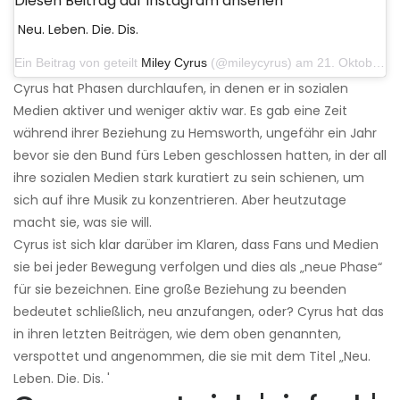
Diesen Beitrag auf Instagram ansehen
Neu. Leben. Die. Dis.
Ein Beitrag von geteilt
Miley Cyrus
(@mileycyrus) am 21. Oktober 2019 um 12:31 Uhr PDT
Cyrus hat Phasen durchlaufen, in denen er in sozialen
Medien aktiver und weniger aktiv war. Es gab eine Zeit
während ihrer Beziehung zu Hemsworth, ungefähr ein Jahr
bevor sie den Bund fürs Leben geschlossen hatten, in der all
ihre sozialen Medien stark kuratiert zu sein schienen, um
sich auf ihre Musik zu konzentrieren. Aber heutzutage
macht sie, was sie will.
Cyrus ist sich klar darüber im Klaren, dass Fans und Medien
sie bei jeder Bewegung verfolgen und dies als „neue Phase“
für sie bezeichnen. Eine große Beziehung zu beenden
bedeutet schließlich, neu anzufangen, oder? Cyrus hat das
in ihren letzten Beiträgen, wie dem oben genannten,
verspottet und angenommen, die sie mit dem Titel „Neu.
Leben. Die. Dis. '