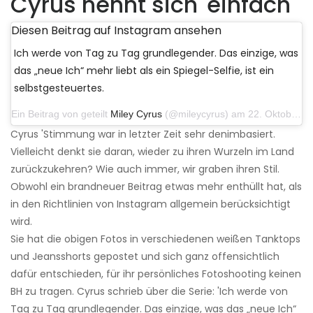
Cyrus nennt sich 'einfach'
Diesen Beitrag auf Instagram ansehen
Ich werde von Tag zu Tag grundlegender. Das einzige, was
das „neue Ich“ mehr liebt als ein Spiegel-Selfie, ist ein
selbstgesteuertes.
Ein Beitrag von geteilt
Miley Cyrus
(@mileycyrus) am 22. Oktober 2019 um 11:39 Uhr PDT
Cyrus 'Stimmung war in letzter Zeit sehr denimbasiert.
Vielleicht denkt sie daran, wieder zu ihren Wurzeln im Land
zurückzukehren? Wie auch immer, wir graben ihren Stil.
Obwohl ein brandneuer Beitrag etwas mehr enthüllt hat, als
in den Richtlinien von Instagram allgemein berücksichtigt
wird.
Sie hat die obigen Fotos in verschiedenen weißen Tanktops
und Jeansshorts gepostet und sich ganz offensichtlich
dafür entschieden, für ihr persönliches Fotoshooting keinen
BH zu tragen. Cyrus schrieb über die Serie: 'Ich werde von
Tag zu Tag grundlegender. Das einzige, was das „neue Ich“