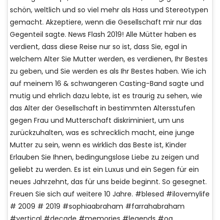
schön, weltlich und so viel mehr als Hass und Stereotypen
gemacht. Akzeptiere, wenn die Gesellschaft mir nur das
Gegenteil sagte. News Flash 2019! Alle Mütter haben es
verdient, dass diese Reise nur so ist, dass Sie, egal in
welchem ​​Alter Sie Mutter werden, es verdienen, Ihr Bestes
zu geben, und Sie werden es als Ihr Bestes haben. Wie ich
auf meinem 16 & schwangeren Casting-Band sagte und
mutig und ehrlich dazu lebte, ist es traurig zu sehen, wie
das Alter der Gesellschaft in bestimmten Altersstufen
gegen Frau und Mutterschaft diskriminiert, um uns
zurückzuhalten, was es schrecklich macht, eine junge
Mutter zu sein, wenn es wirklich das Beste ist, Kinder
Erlauben Sie Ihnen, bedingungslose Liebe zu zeigen und
geliebt zu werden. Es ist ein Luxus und ein Segen für ein
neues Jahrzehnt, das für uns beide beginnt. So gesegnet.
Freuen Sie sich auf weitere 10 Jahre. #blesed #ilovemylife
# 2009 # 2019 #sophiaabraham #farrahabraham
#vertical #decade #memories #legends #og