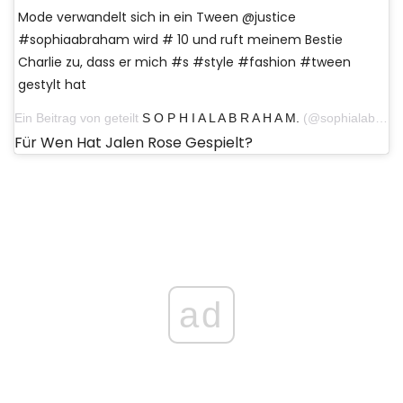
Mode verwandelt sich in ein Tween @justice
#sophiaabraham wird # 10 und ruft meinem Bestie
Charlie zu, dass er mich #s #style #fashion #tween
gestylt hat
Ein Beitrag von geteilt
S O P H I A L A B R A H A M.
(@sophialabraham) am 18. Februar 2019 um 11:12 Uhr PST
Für Wen Hat Jalen Rose Gespielt?
ad