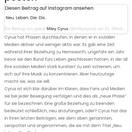
Diesen Beitrag auf Instagram ansehen
Neu. Leben. Die. Dis.
Ein Beitrag von geteilt
Miley Cyrus
(@mileycyrus) am 21. Oktober 2019 um 12:31 Uhr PDT
Cyrus hat Phasen durchlaufen, in denen er in sozialen
Medien aktiver und weniger aktiv war. Es gab eine Zeit
während ihrer Beziehung zu Hemsworth, ungefähr ein Jahr
bevor sie den Bund fürs Leben geschlossen hatten, in der all
ihre sozialen Medien stark kuratiert zu sein schienen, um
sich auf ihre Musik zu konzentrieren. Aber heutzutage
macht sie, was sie will.
Cyrus ist sich klar darüber im Klaren, dass Fans und Medien
sie bei jeder Bewegung verfolgen und dies als „neue Phase“
für sie bezeichnen. Eine große Beziehung zu beenden
bedeutet schließlich, neu anzufangen, oder? Cyrus hat das
in ihren letzten Beiträgen, wie dem oben genannten,
verspottet und angenommen, die sie mit dem Titel „Neu.