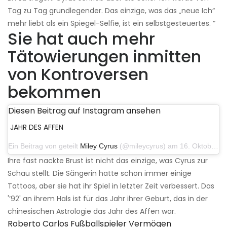
Tag zu Tag grundlegender. Das einzige, was das „neue Ich“
mehr liebt als ein Spiegel-Selfie, ist ein selbstgesteuertes. “
Sie hat auch mehr
Tätowierungen inmitten
von Kontroversen
bekommen
Diesen Beitrag auf Instagram ansehen
JAHR DES AFFEN
Ein Beitrag von geteilt
Miley Cyrus
(@mileycyrus) am 16. Oktober 2019 um 19:04 Uhr PDT
Ihre fast nackte Brust ist nicht das einzige, was Cyrus zur
Schau stellt. Die Sängerin hatte schon immer einige
Tattoos, aber sie hat ihr Spiel in letzter Zeit verbessert. Das
'’92' an ihrem Hals ist für das Jahr ihrer Geburt, das in der
chinesischen Astrologie das Jahr des Affen war.
Roberto Carlos Fußballspieler Vermögen