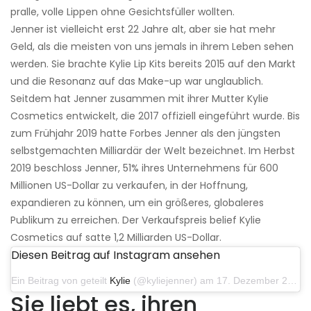
pralle, volle Lippen ohne Gesichtsfüller wollten.
Jenner ist vielleicht erst 22 Jahre alt, aber sie hat mehr
Geld, als die meisten von uns jemals in ihrem Leben sehen
werden. Sie brachte Kylie Lip Kits bereits 2015 auf den Markt
und die Resonanz auf das Make-up war unglaublich.
Seitdem hat Jenner zusammen mit ihrer Mutter Kylie
Cosmetics entwickelt, die 2017 offiziell eingeführt wurde. Bis
zum Frühjahr 2019 hatte Forbes Jenner als den jüngsten
selbstgemachten Milliardär der Welt bezeichnet. Im Herbst
2019 beschloss Jenner, 51% ihres Unternehmens für 600
Millionen US-Dollar zu verkaufen, in der Hoffnung,
expandieren zu können, um ein größeres, globaleres
Publikum zu erreichen. Der Verkaufspreis belief Kylie
Cosmetics auf satte 1,2 Milliarden US-Dollar.
Diesen Beitrag auf Instagram ansehen
Ein Beitrag von geteilt
Kylie
(@kyliejenner) am 17. Dezember 2019 um 9:45 Uhr PST
Sie liebt es, ihren