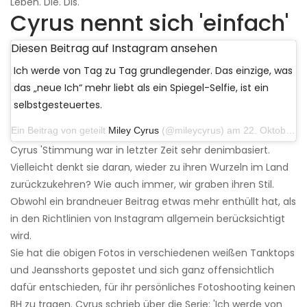
Leben. Die. Dis. '
Cyrus nennt sich 'einfach'
Diesen Beitrag auf Instagram ansehen
Ich werde von Tag zu Tag grundlegender. Das einzige, was
das „neue Ich“ mehr liebt als ein Spiegel-Selfie, ist ein
selbstgesteuertes.
Ein Beitrag von geteilt
Miley Cyrus
(@mileycyrus) am 22. Oktober 2019 um 11:39 Uhr PDT
Cyrus 'Stimmung war in letzter Zeit sehr denimbasiert.
Vielleicht denkt sie daran, wieder zu ihren Wurzeln im Land
zurückzukehren? Wie auch immer, wir graben ihren Stil.
Obwohl ein brandneuer Beitrag etwas mehr enthüllt hat, als
in den Richtlinien von Instagram allgemein berücksichtigt
wird.
Sie hat die obigen Fotos in verschiedenen weißen Tanktops
und Jeansshorts gepostet und sich ganz offensichtlich
dafür entschieden, für ihr persönliches Fotoshooting keinen
BH zu tragen. Cyrus schrieb über die Serie: 'Ich werde von