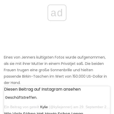
ad
Eines von Jenners kultigsten Fotos wurde aufgenommen,
als sie mit ihrer Mutter in einem Privatjet saß. Die beiden
Frauen trugen eine große Sonnenbrille und hielten
passende Birkin-Taschen im Wert von 150.000 US-Dollar in
der Hand.
Diesen Beitrag auf Instagram ansehen
Geschäftstreffen.
Ein Beitrag von geteilt
Kylie
(@kyliejenner) am 29. September 2019 um 20:02 Uhr PDT
Wie Viele Söhne Hat Howie Schon Lange