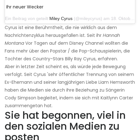
Ihr neuer Wecker
Ein Beitrag von geteilt
Miley Cyrus
(@mileycyrus) am 18. Oktober 2019 um 19:03 Uhr PDT
Cyrus ist eine Berühmtheit, die nie wirklich aus dem
Nachrichtenzyklus herausgefallen ist. Seit ihr
Hannah
Montana
Vor Tagen auf dem Disney Channel wollten die
Fans mehr über den Popstar / die Pop-Schauspielerin, die
Tochter des Country-Stars Billy Ray Cyrus, erfahren.
Aber in letzter Zeit scheint es, als würde jede Bewegung
verfolgt. Seit Cyrus 'sehr öffentlicher Trennung von seinem
Ex-Ehemann und seiner langjährigen Liebe Liam Hemsworth
haben die Medien sie durch ihre Beziehung zu Sängerin
Cody Simpson begleitet, indem sie sich mit Kaitlynn Carter
zusammengetan hat.
Sie hat begonnen, viel in
den sozialen Medien zu
posten