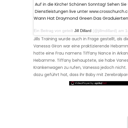
Auf in die Kirche! Schönen Sonntag! Sehen Sie
Dienstleistungen live unter www.crosschurch
Wann Hat Draymond Green Das Graduierte
Ein Beitrag von geteilt
Jill Dillard
(@jillmdillard) am 14.
Jills Training wurde auch in Frage gestellt, als 
Vanessa Giron war eine praktizierende Hebamme,
hatte eine Frau namens Tiffany Nance in Arkan
Hebamme. Tiffany behauptete, sie habe Vaness
Krankenwagen zu rufen, Vanessa jedoch nicht. 
dazu geführt hat, dass ihr Baby mit Zerebralpa