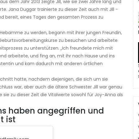
 aus dem Jahr 2013 zeigte Jill, wie sie zwei Jahre lang und
e. Jana Duggar trainierte zu dieser Zeit auch mit Jill -
 und bereit, eines Tages den gesamten Prozess zu
te, Hebamme zu werden, begann mit ihrer jungen Freundin,
in Geburtsvorbereitungskurse zu besuchen und arbeitete
itsprozess zu unterstützen. „Ich freundete mich mit
nd arbeitete, und fing an, mit ihr nach Hause und ins
istentin und kam dadurch mit anderen örtlichen
schnitt hatte, nachdem diejenigen, die sich um sie
luss war, aber auch die ältere Schwester Jill war genau
ie sie zu dieser Zeit die Vitalwerte sowohl für Joy-Anna als
 Fans haben angegriffen und
 ist