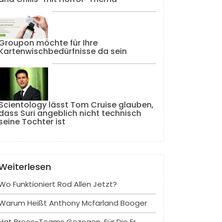
Groupon möchte für Ihre
Kartenwischbedürfnisse da sein
Scientology lässt Tom Cruise glauben,
dass Suri angeblich nicht technisch
seine Tochter ist
Weiterlesen
Wo Funktioniert Rod Allen Jetzt?
Warum Heißt Anthony Mcfarland Booger
Hat Brees-Teams Gezogen, Für Die Er