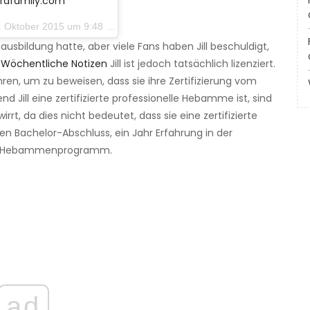
ardfamily.com
Oktober 2015 um 9:48 Uhr PDT
ausbildung hatte, aber viele Fans haben Jill beschuldigt,
 Wöchentliche Notizen
Jill ist jedoch tatsächlich lizenziert.
ren, um zu beweisen, dass sie ihre Zertifizierung vom
 Jill eine zertifizierte professionelle Hebamme ist, sind
rrt, da dies nicht bedeutet, dass sie eine zertifizierte
n Bachelor-Abschluss, ein Jahr Erfahrung in der
nem Hebammenprogramm.
ad