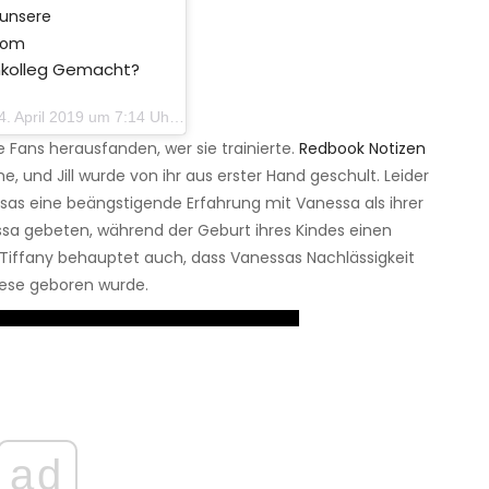
 unsere
.com
nkolleg Gemacht?
 April 2019 um 7:14 Uhr PDT
die Fans herausfanden, wer sie trainierte.
Redbook Notizen
 und Jill wurde von ihr aus erster Hand geschult. Leider
sas eine beängstigende Erfahrung mit Vanessa als ihrer
a gebeten, während der Geburt ihres Kindes einen
Tiffany behauptet auch, dass Vanessas Nachlässigkeit
rese geboren wurde.
ad