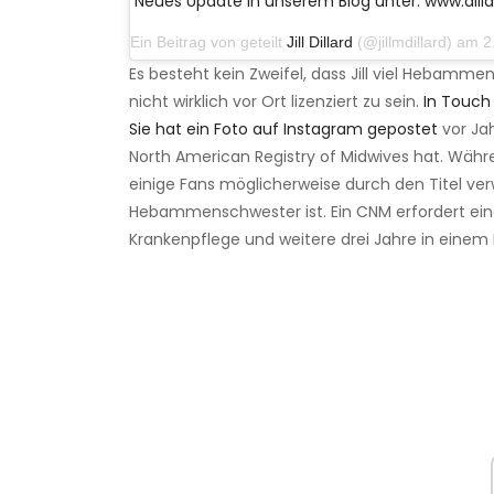
Neues Update in unserem Blog unter: www.dill
Ein Beitrag von geteilt
Jill Dillard
(@jillmdillard) am 2. 
Es besteht kein Zweifel, dass Jill viel Hebammen
nicht wirklich vor Ort lizenziert zu sein.
In Touch
Sie hat ein Foto auf Instagram gepostet
vor Jah
North American Registry of Midwives hat. Während
einige Fans möglicherweise durch den Titel verwi
Hebammenschwester ist. Ein CNM erfordert eine
Krankenpflege und weitere drei Jahre in ei