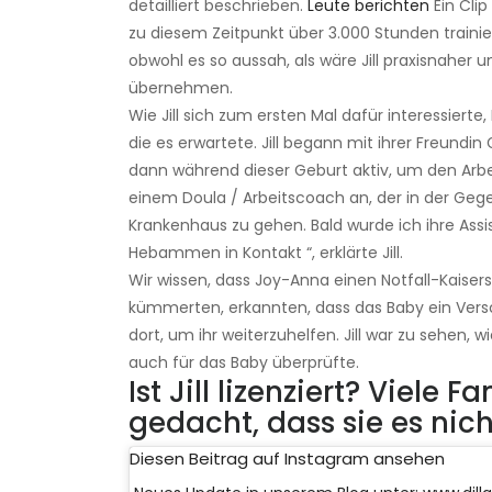
detailliert beschrieben.
Leute berichten
Ein Clip
zu diesem Zeitpunkt über 3.000 Stunden trainiert
obwohl es so aussah, als wäre Jill praxisnaher
übernehmen.
Wie Jill sich zum ersten Mal dafür interessier
die es erwartete. Jill begann mit ihrer Freund
dann während dieser Geburt aktiv, um den Arbe
einem Doula / Arbeitscoach an, der in der Gege
Krankenhaus zu gehen. Bald wurde ich ihre Ass
Hebammen in Kontakt “, erklärte Jill.
Wir wissen, dass Joy-Anna einen Notfall-Kaiser
kümmerten, erkannten, dass das Baby ein Versch
dort, um ihr weiterzuhelfen. Jill war zu sehen, w
auch für das Baby überprüfte.
Ist Jill lizenziert? Viele
gedacht, dass sie es nicht
Diesen Beitrag auf Instagram ansehen