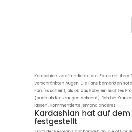
Kardashian veröffentlichte drei Fotos mit ihrer
verschränkten Augen. Die Fans bemerkten sofort
Fan. 'Es scheint, als ob das Baby ein leichtes P
(auch als Kreuzaugen bekannt). 'Ich bin Krank
lassen', kommentierte jemand anderes.
Kardashian hat auf dem
festgestellt
Trotz der Besorgnis hat Kardashian, die oft ih