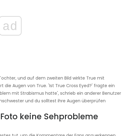
ad
 Tochter, und auf dem zweiten Bild wirkte True mit
 die Augen von True. 'Ist True Cross Eyed?' fragte ein
roblem mit Strabismus hatte', schrieb ein anderer Benutzer
enschwester und du solltest ihre Augen überprüfen
 Foto keine Sehprobleme
r Bestes tut, um die Kommentare der Fans anzuerkennen,