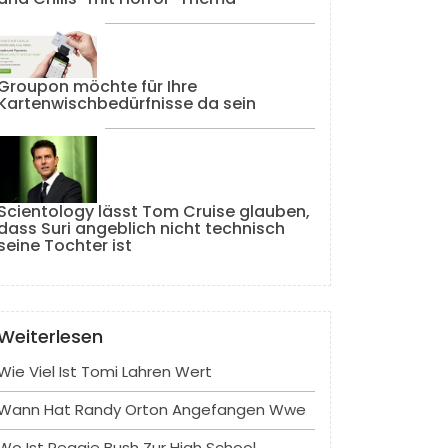
Groupon möchte für Ihre
Kartenwischbedürfnisse da sein
Scientology lässt Tom Cruise glauben,
dass Suri angeblich nicht technisch
seine Tochter ist
Weiterlesen
Wie Viel Ist Tomi Lahren Wert
Wann Hat Randy Orton Angefangen Wwe
Wo Ist Reggie Bush Zur High School