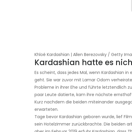
Khloé Kardashian | Allen Berezovsky / Getty Im
Kardashian hatte es nich
Es scheint, dass jedes Mal, wenn Kardashian in 
geht. Sie war zuvor mit Lamar Odom verheirat
Probleme in ihrer Ehe und führte letztendlich z
paar Leute datierte, kam ihre nächste ernstha
Kurz nachdem die beiden miteinander ausgegang
erwarteten.
Tage bevor Kardashian geboren wurde, lief Fil
sein Hotelzimmer zurückbrachte. Die beiden ar
aber im Februar 2019 erfuhr Kardashian, dass 