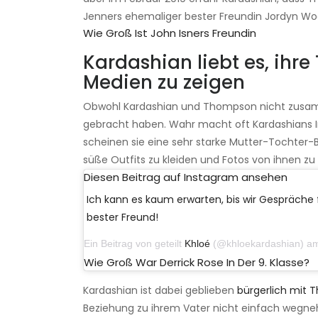
Jenners ehemaliger bester Freundin Jordyn Wo
Wie Groß Ist John Isners Freundin
Kardashian liebt es, ihre
Medien zu zeigen
Obwohl Kardashian und Thompson nicht zusammen
gebracht haben. Wahr macht oft Kardashians In
scheinen sie eine sehr starke Mutter-Tochter-Bi
süße Outfits zu kleiden und Fotos von ihnen z
Diesen Beitrag auf Instagram ansehen
Ich kann es kaum erwarten, bis wir Gespräche
bester Freund!
Ein Beitrag von geteilt
Khloé
(@khloekardashian) am 5. De
Wie Groß War Derrick Rose In Der 9. Klasse?
Kardashian ist dabei geblieben
bürgerlich mit
Beziehung zu ihrem Vater nicht einfach wegneh