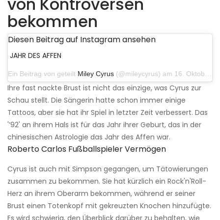
von Kontroversen
bekommen
Diesen Beitrag auf Instagram ansehen
JAHR DES AFFEN
Ein Beitrag von geteilt
Miley Cyrus
(@mileycyrus) am 16. Oktober 2019 um 19:04 Uhr PDT
Ihre fast nackte Brust ist nicht das einzige, was Cyrus zur
Schau stellt. Die Sängerin hatte schon immer einige
Tattoos, aber sie hat ihr Spiel in letzter Zeit verbessert. Das
'’92' an ihrem Hals ist für das Jahr ihrer Geburt, das in der
chinesischen Astrologie das Jahr des Affen war.
Roberto Carlos Fußballspieler Vermögen
Cyrus ist auch mit Simpson gegangen, um Tätowierungen
zusammen zu bekommen. Sie hat kürzlich ein Rock'n'Roll-
Herz an ihrem Oberarm bekommen, während er seiner
Brust einen Totenkopf mit gekreuzten Knochen hinzufügte.
Es wird schwierig, den Überblick darüber zu behalten, wie