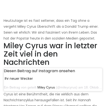
Heutzutage ist es fast seltener, dass ein Tag ohne a
vergeht Miley Cyrus Überschrift als a Donald Trump einer.
Seien wir ehrlich: Wir sind fasziniert von ihrem Leben. Das
hat der Popstar heute in den sozialen Medien gepostet.
Miley Cyrus war in letzter
Zeit viel in den
Nachrichten
Diesen Beitrag auf Instagram ansehen
Ihr neuer Wecker
Ein Beitrag von geteilt
Miley Cyrus
(@mileycyrus) am 18. Oktober 2019 um 19:03 Uhr PDT
Cyrus ist eine Berühmtheit, die nie wirklich aus dem
Nachrichtenzyklus herausgefallen ist. Seit ihr
Hannah
Montana
Vor Tagen auf dem Disney Channel wollten die