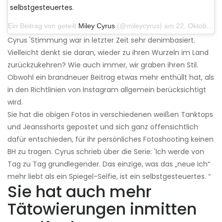
selbstgesteuertes.
Ein Beitrag von geteilt
Miley Cyrus
(@mileycyrus) am 22. Oktober 2019 um 11:39 Uhr PDT
Cyrus 'Stimmung war in letzter Zeit sehr denimbasiert.
Vielleicht denkt sie daran, wieder zu ihren Wurzeln im Land
zurückzukehren? Wie auch immer, wir graben ihren Stil.
Obwohl ein brandneuer Beitrag etwas mehr enthüllt hat, als
in den Richtlinien von Instagram allgemein berücksichtigt
wird.
Sie hat die obigen Fotos in verschiedenen weißen Tanktops
und Jeansshorts gepostet und sich ganz offensichtlich
dafür entschieden, für ihr persönliches Fotoshooting keinen
BH zu tragen. Cyrus schrieb über die Serie: 'Ich werde von
Tag zu Tag grundlegender. Das einzige, was das „neue Ich“
mehr liebt als ein Spiegel-Selfie, ist ein selbstgesteuertes. “
Sie hat auch mehr
Tätowierungen inmitten