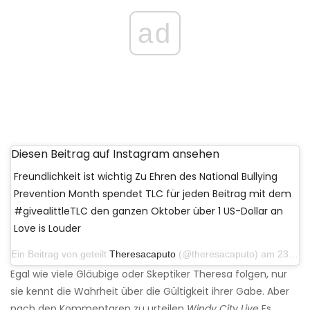
ad
Diesen Beitrag auf Instagram ansehen
Freundlichkeit ist wichtig Zu Ehren des National Bullying
Prevention Month spendet TLC für jeden Beitrag mit dem
#givealittleTLC den ganzen Oktober über 1 US-Dollar an
Love is Louder
Ein Beitrag von geteilt
Theresacaputo
(@theresacaputo) am 23. Oktober 2018 um 13:34 Uhr PDT
Egal wie viele Gläubige oder Skeptiker Theresa folgen, nur
sie kennt die Wahrheit über die Gültigkeit ihrer Gabe. Aber
nach den Kommentaren zu urteilen
Windy City Live
Es