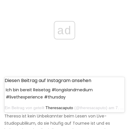
ad
Diesen Beitrag auf Instagram ansehen
Ich bin bereit Reisetag #longislandmedium
#livethexperience #thursday
Ein Beitrag von geteilt
Theresacaputo
(@theresacaputo) am 7. Februar 2019 um 8:00 Uhr PST
Theresa ist kein Unbekannter beim Lesen von Live-
Studiopublikum, da sie häufig auf Tournee ist und es