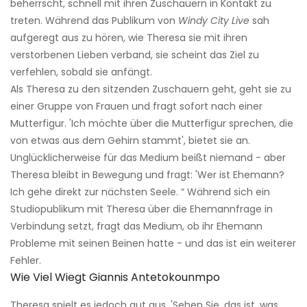
beherrscht, schnell mit ihren Zuschauern in Kontakt zu
treten. Während das Publikum von
Windy City Live
sah
aufgeregt aus zu hören, wie Theresa sie mit ihren
verstorbenen Lieben verband, sie scheint das Ziel zu
verfehlen, sobald sie anfängt.
Als Theresa zu den sitzenden Zuschauern geht, geht sie zu
einer Gruppe von Frauen und fragt sofort nach einer
Mutterfigur. 'Ich möchte über die Mutterfigur sprechen, die
von etwas aus dem Gehirn stammt', bietet sie an.
Unglücklicherweise für das Medium beißt niemand - aber
Theresa bleibt in Bewegung und fragt: 'Wer ist Ehemann?
Ich gehe direkt zur nächsten Seele. “ Während sich ein
Studiopublikum mit Theresa über die Ehemannfrage in
Verbindung setzt, fragt das Medium, ob ihr Ehemann
Probleme mit seinen Beinen hatte - und das ist ein weiterer
Fehler.
Wie Viel Wiegt Giannis Antetokounmpo
Theresa spielt es jedoch gut aus. 'Sehen Sie, das ist, was