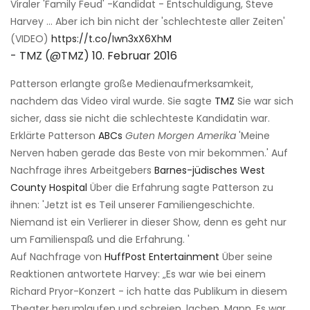
Viraler 'Family Feud' -Kandidat - Entschuldigung, Steve
Harvey ... Aber ich bin nicht der 'schlechteste aller Zeiten'
(VIDEO)
https://t.co/Iwn3xX6XhM
- TMZ (@TMZ)
10. Februar 2016
Patterson erlangte große Medienaufmerksamkeit,
nachdem das Video viral wurde. Sie sagte
TMZ
Sie war sich
sicher, dass sie nicht die schlechteste Kandidatin war.
Erklärte Patterson
ABCs
Guten Morgen Amerika
'Meine
Nerven haben gerade das Beste von mir bekommen.' Auf
Nachfrage ihres Arbeitgebers
Barnes-jüdisches West
County Hospital
Über die Erfahrung sagte Patterson zu
ihnen: 'Jetzt ist es Teil unserer Familiengeschichte.
Niemand ist ein Verlierer in dieser Show, denn es geht nur
um Familienspaß und die Erfahrung. '
Auf Nachfrage von
HuffPost Entertainment
Über seine
Reaktionen antwortete Harvey: „Es war wie bei einem
Richard Pryor-Konzert - ich hatte das Publikum in diesem
Theater herumlaufen und schreien, lachen, Mann. Es war