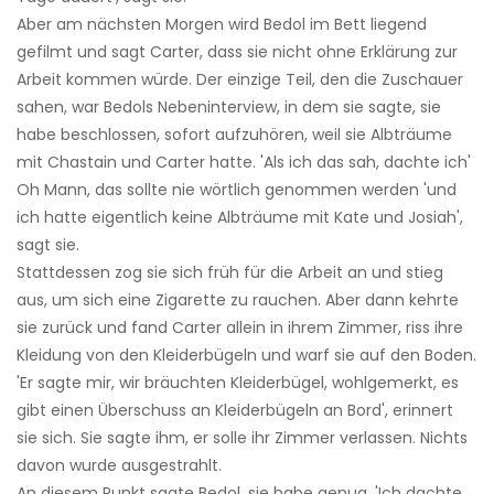
Aber am nächsten Morgen wird Bedol im Bett liegend
gefilmt und sagt Carter, dass sie nicht ohne Erklärung zur
Arbeit kommen würde. Der einzige Teil, den die Zuschauer
sahen, war Bedols Nebeninterview, in dem sie sagte, sie
habe beschlossen, sofort aufzuhören, weil sie Albträume
mit Chastain und Carter hatte. 'Als ich das sah, dachte ich'
Oh Mann, das sollte nie wörtlich genommen werden 'und
ich hatte eigentlich keine Albträume mit Kate und Josiah',
sagt sie.
Stattdessen zog sie sich früh für die Arbeit an und stieg
aus, um sich eine Zigarette zu rauchen. Aber dann kehrte
sie zurück und fand Carter allein in ihrem Zimmer, riss ihre
Kleidung von den Kleiderbügeln und warf sie auf den Boden.
'Er sagte mir, wir bräuchten Kleiderbügel, wohlgemerkt, es
gibt einen Überschuss an Kleiderbügeln an Bord', erinnert
sie sich. Sie sagte ihm, er solle ihr Zimmer verlassen. Nichts
davon wurde ausgestrahlt.
An diesem Punkt sagte Bedol, sie habe genug. 'Ich dachte.