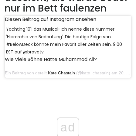
nur im Bett faulenzen
Diesen Beitrag auf Instagram ansehen
Yachting 101: das Musical! Ich nenne diese Nummer
'Hierarchie von Bedeutung'. Die heutige Folge von
#BelowDeck könnte mein Favorit aller Zeiten sein. 9:00
EST auf @bravotv
Wie Viele Söhne Hatte Muhammad Ali?
Ein Beitrag von geteilt
Kate Chastain
(@kate_chastain) am 20. November 2018 um 9:51 Uhr PST
ad