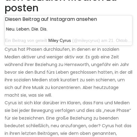
posten
Diesen Beitrag auf Instagram ansehen
Neu. Leben. Die. Dis.
Ein Beitrag von geteilt
Miley Cyrus
(@mileycyrus) am 21. Oktober 2019 um 12:31 Uhr PDT
Cyrus hat Phasen durchlaufen, in denen er in sozialen
Medien aktiver und weniger aktiv war. Es gab eine Zeit
während ihrer Beziehung zu Hemsworth, ungefähr ein Jahr
bevor sie den Bund fürs Leben geschlossen hatten, in der all
ihre sozialen Medien stark kuratiert zu sein schienen, um
sich auf ihre Musik zu konzentrieren. Aber heutzutage
macht sie, was sie will.
Cyrus ist sich klar darüber im Klaren, dass Fans und Medien
sie bei jeder Bewegung verfolgen und dies als „neue Phase“
für sie bezeichnen. Eine große Beziehung zu beenden
bedeutet schließlich, neu anzufangen, oder? Cyrus hat das
in ihren letzten Beiträgen, wie dem oben genannten,