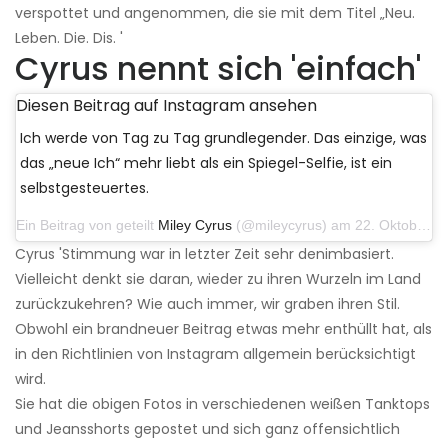
verspottet und angenommen, die sie mit dem Titel „Neu.
Leben. Die. Dis. '
Cyrus nennt sich 'einfach'
Diesen Beitrag auf Instagram ansehen
Ich werde von Tag zu Tag grundlegender. Das einzige, was
das „neue Ich“ mehr liebt als ein Spiegel-Selfie, ist ein
selbstgesteuertes.
Ein Beitrag von geteilt
Miley Cyrus
(@mileycyrus) am 22. Oktober 2019 um 11:39 Uhr PDT
Cyrus 'Stimmung war in letzter Zeit sehr denimbasiert.
Vielleicht denkt sie daran, wieder zu ihren Wurzeln im Land
zurückzukehren? Wie auch immer, wir graben ihren Stil.
Obwohl ein brandneuer Beitrag etwas mehr enthüllt hat, als
in den Richtlinien von Instagram allgemein berücksichtigt
wird.
Sie hat die obigen Fotos in verschiedenen weißen Tanktops
und Jeansshorts gepostet und sich ganz offensichtlich