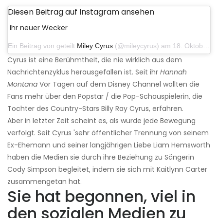
Diesen Beitrag auf Instagram ansehen
Ihr neuer Wecker
Ein Beitrag von geteilt
Miley Cyrus
(@mileycyrus) am 18. Oktober 2019 um 19:03 Uhr PDT
Cyrus ist eine Berühmtheit, die nie wirklich aus dem
Nachrichtenzyklus herausgefallen ist. Seit ihr
Hannah
Montana
Vor Tagen auf dem Disney Channel wollten die
Fans mehr über den Popstar / die Pop-Schauspielerin, die
Tochter des Country-Stars Billy Ray Cyrus, erfahren.
Aber in letzter Zeit scheint es, als würde jede Bewegung
verfolgt. Seit Cyrus 'sehr öffentlicher Trennung von seinem
Ex-Ehemann und seiner langjährigen Liebe Liam Hemsworth
haben die Medien sie durch ihre Beziehung zu Sängerin
Cody Simpson begleitet, indem sie sich mit Kaitlynn Carter
zusammengetan hat.
Sie hat begonnen, viel in
den sozialen Medien zu