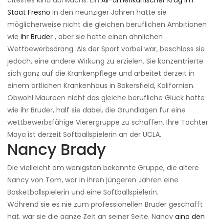
ältestes Kind aufwuchs. Ein
All-amerikanischer Krug im
Staat Fresno
In den neunziger Jahren hatte sie
möglicherweise nicht die gleichen beruflichen Ambitionen
wie
ihr Bruder
, aber sie hatte einen ähnlichen
Wettbewerbsdrang. Als der Sport vorbei war, beschloss sie
jedoch, eine andere Wirkung zu erzielen. Sie konzentrierte
sich ganz auf die Krankenpflege und arbeitet derzeit in
einem örtlichen Krankenhaus in Bakersfield, Kalifornien.
Obwohl Maureen nicht das gleiche berufliche Glück hatte
wie ihr Bruder, half sie dabei, die Grundlagen für eine
wettbewerbsfähige Vierergruppe zu schaffen. Ihre Tochter
Maya ist derzeit Softballspielerin an der UCLA.
Nancy Brady
Die vielleicht am wenigsten bekannte Gruppe, die ältere
Nancy von Tom, war in ihren jüngeren Jahren eine
Basketballspielerin und eine Softballspielerin.
Während sie es nie zum professionellen Bruder geschafft
hat, war sie die ganze Zeit an seiner Seite. Nancy
ging den