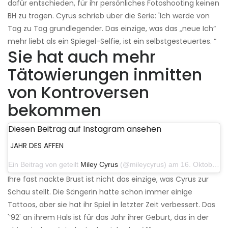
dafür entschieden, für ihr persönliches Fotoshooting keinen
BH zu tragen. Cyrus schrieb über die Serie: 'Ich werde von
Tag zu Tag grundlegender. Das einzige, was das „neue Ich“
mehr liebt als ein Spiegel-Selfie, ist ein selbstgesteuertes. “
Sie hat auch mehr
Tätowierungen inmitten
von Kontroversen
bekommen
Diesen Beitrag auf Instagram ansehen
JAHR DES AFFEN
Ein Beitrag von geteilt
Miley Cyrus
(@mileycyrus) am 16. Oktober 2019 um 19:04 Uhr PDT
Ihre fast nackte Brust ist nicht das einzige, was Cyrus zur
Schau stellt. Die Sängerin hatte schon immer einige
Tattoos, aber sie hat ihr Spiel in letzter Zeit verbessert. Das
'’92' an ihrem Hals ist für das Jahr ihrer Geburt, das in der