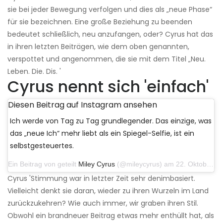
sie bei jeder Bewegung verfolgen und dies als „neue Phase“
für sie bezeichnen. Eine große Beziehung zu beenden
bedeutet schließlich, neu anzufangen, oder? Cyrus hat das
in ihren letzten Beiträgen, wie dem oben genannten,
verspottet und angenommen, die sie mit dem Titel „Neu.
Leben. Die. Dis. '
Cyrus nennt sich 'einfach'
Diesen Beitrag auf Instagram ansehen
Ich werde von Tag zu Tag grundlegender. Das einzige, was
das „neue Ich“ mehr liebt als ein Spiegel-Selfie, ist ein
selbstgesteuertes.
Ein Beitrag von geteilt
Miley Cyrus
(@mileycyrus) am 22. Oktober 2019 um 11:39 Uhr PDT
Cyrus 'Stimmung war in letzter Zeit sehr denimbasiert.
Vielleicht denkt sie daran, wieder zu ihren Wurzeln im Land
zurückzukehren? Wie auch immer, wir graben ihren Stil.
Obwohl ein brandneuer Beitrag etwas mehr enthüllt hat, als