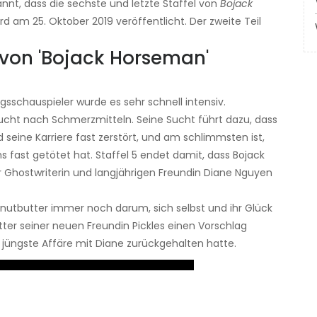
annt, dass die sechste und letzte Staffel von
Bojack
wird am 25. Oktober 2019 veröffentlicht. Der zweite Teil
l von 'Bojack Horseman'
gsschauspieler wurde es sehr schnell intensiv.
Sucht nach Schmerzmitteln. Seine Sucht führt dazu, dass
 seine Karriere fast zerstört, und am schlimmsten ist,
s fast getötet hat. Staffel 5 endet damit, dass Bojack
ner Ghostwriterin und langjährigen Freundin Diane Nguyen
nutbutter immer noch darum, sich selbst und ihr Glück
tter seiner neuen Freundin Pickles einen Vorschlag
jüngste Affäre mit Diane zurückgehalten hatte.