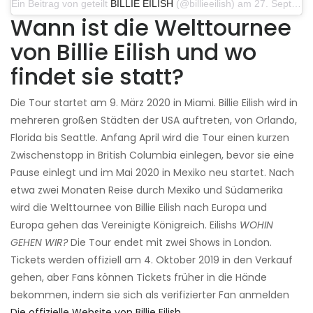
Ein Beitrag von geteilt
BILLIE EILISH
(@billieeilish) am 27. September 2019 um 9:39 Uhr PDT
Wann ist die Welttournee
von Billie Eilish und wo
findet sie statt?
Die Tour startet am 9. März 2020 in Miami. Billie Eilish wird in
mehreren großen Städten der USA auftreten, von Orlando,
Florida bis Seattle. Anfang April wird die Tour einen kurzen
Zwischenstopp in British Columbia einlegen, bevor sie eine
Pause einlegt und im Mai 2020 in Mexiko neu startet. Nach
etwa zwei Monaten Reise durch Mexiko und Südamerika
wird die Welttournee von Billie Eilish nach Europa und
Europa gehen das Vereinigte Königreich. Eilishs
WOHIN
GEHEN WIR?
Die Tour endet mit zwei Shows in London.
Tickets werden offiziell am 4. Oktober 2019 in den Verkauf
gehen, aber Fans können Tickets früher in die Hände
bekommen, indem sie sich als verifizierter Fan anmelden
Die offizielle Website von Billie Eilish
.