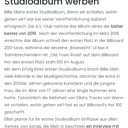
Studioalbum werben
Billie Eilishs erstes Studioalbum,
Wenn wir schlafen, wohin
gehen wir?
war bei seiner Veröffentlichung äußerst
erfolgreich. Die A.V. Club nannte das Album eines der
bisher
bestes von 2019
. Nach der Veröffentlichung im März 2019
erreichte das Album schnell den ersten Platz in der Billboard
200-Liste, während der einzelne „Bösewicht“ Lil Nas X
'bahnbrechendem Hit „Old Town Road“ auf dem Billboard
Hot den ersten Platz stahl 100 im August.
Mit dem Erfolg ihres ersten Studioalbums brach Billie Eilish
viele Rekorde in der Musikgeschichte, darunter die erste in
den 2000er Jahren geborene Künstlerin und die jüngste
Frau, die im Alter von 17 Jahren eine Single Nummer eins
hatte. Tatsächlich die Mehrheit von Eilishs Tracks von
Wenn
wir schlafen, wohin gehen wir?
hat es auf Billboard's Hot 100
geschafft.
Eilish plante für ihr erstes Studioalbum Einflüsse aus allen
Genres, von Songs, die Eilish in beschrieb
ein Interview mit