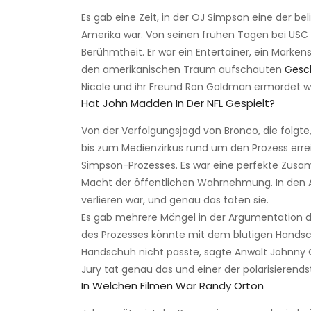
Es gab eine Zeit, in der OJ Simpson eine der be
Amerika war. Von seinen frühen Tagen bei USC b
Berühmtheit. Er war ein Entertainer, ein Mark
den amerikanischen Traum aufschauten
Gesc
Nicole und ihr Freund Ron Goldman ermordet w
Hat John Madden In Der NFL Gespielt?
Von der Verfolgungsjagd von Bronco, die folg
bis zum Medienzirkus rund um den Prozess err
Simpson-Prozesses. Es war eine perfekte Zu
Macht der öffentlichen Wahrnehmung. In den Aug
verlieren war, und genau das taten sie.
Es gab mehrere Mängel in der Argumentation de
des Prozesses könnte mit dem blutigen Handsch
Handschuh nicht passte, sagte Anwalt Johnny C
Jury tat genau das und einer der polarisieren
In Welchen Filmen War Randy Orton