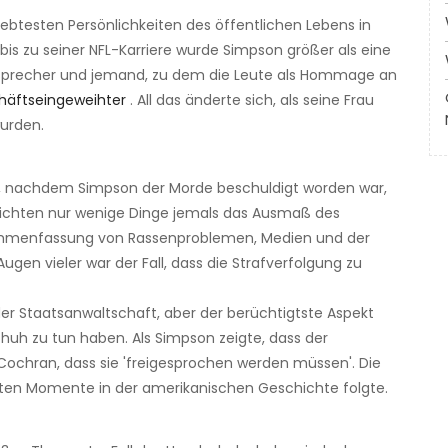
liebtesten Persönlichkeiten des öffentlichen Lebens in
is zu seiner NFL-Karriere wurde Simpson größer als eine
ensprecher und jemand, zu dem die Leute als Hommage an
häftseingeweihter
. All das änderte sich, als seine Frau
urden.
te, nachdem Simpson der Morde beschuldigt worden war,
eichten nur wenige Dinge jemals das Ausmaß des
sammenfassung von Rassenproblemen, Medien und der
en vieler war der Fall, dass die Strafverfolgung zu
r Staatsanwaltschaft, aber der berüchtigtste Aspekt
uh zu tun haben. Als Simpson zeigte, dass der
ochran, dass sie 'freigesprochen werden müssen'. Die
dsten Momente in der amerikanischen Geschichte folgte.