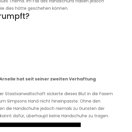
eißes Thema. Im Fall des Handschuhs haben jedoch
wie dies hätte geschehen können.
rumpft?
Arnelle hat seit seiner zweiten Verhaftung
r Staatsanwaltschaft sickerte dieses Blut in die Fasern
arum Simpsons Hand nicht hineinpasste. Ohne den
ürden die Handschuhe jedoch niemals zu Gunsten der
ekannt dafür, überhaupt keine Handschuhe zu tragen.