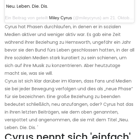
Neu. Leben. Die. Dis.
Ein Beitrag von geteilt
Miley Cyrus
(@mileycyrus) am 21. Oktober 2019 um 12:31 Uhr PDT
Cyrus hat Phasen durchlaufen, in denen er in sozialen
Medien aktiver und weniger aktiv war. Es gab eine Zeit
während ihrer Beziehung zu Hemsworth, ungefähr ein Jahr
bevor sie den Bund fürs Leben geschlossen hatten, in der all
ihre sozialen Medien stark kuratiert zu sein schienen, um
sich auf ihre Musik zu konzentrieren. Aber heutzutage
macht sie, was sie will.
Cyrus ist sich klar darüber im Klaren, dass Fans und Medien
sie bei jeder Bewegung verfolgen und dies als „neue Phase“
für sie bezeichnen. Eine große Beziehung zu beenden
bedeutet schließlich, neu anzufangen, oder? Cyrus hat das
in ihren letzten Beiträgen, wie dem oben genannten,
verspottet und angenommen, die sie mit dem Titel „Neu.
Leben. Die. Dis. '
Cyrus nennt sich 'einfach'