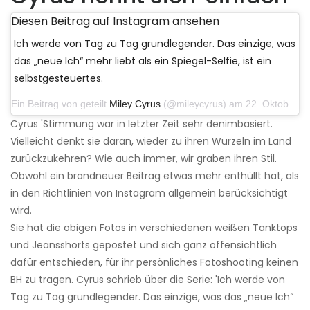
Diesen Beitrag auf Instagram ansehen
Ich werde von Tag zu Tag grundlegender. Das einzige, was
das „neue Ich“ mehr liebt als ein Spiegel-Selfie, ist ein
selbstgesteuertes.
Ein Beitrag von geteilt
Miley Cyrus
(@mileycyrus) am 22. Oktober 2019 um 11:39 Uhr PDT
Cyrus 'Stimmung war in letzter Zeit sehr denimbasiert.
Vielleicht denkt sie daran, wieder zu ihren Wurzeln im Land
zurückzukehren? Wie auch immer, wir graben ihren Stil.
Obwohl ein brandneuer Beitrag etwas mehr enthüllt hat, als
in den Richtlinien von Instagram allgemein berücksichtigt
wird.
Sie hat die obigen Fotos in verschiedenen weißen Tanktops
und Jeansshorts gepostet und sich ganz offensichtlich
dafür entschieden, für ihr persönliches Fotoshooting keinen
BH zu tragen. Cyrus schrieb über die Serie: 'Ich werde von
Tag zu Tag grundlegender. Das einzige, was das „neue Ich“