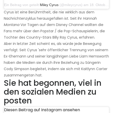
Ein Beitrag von geteilt
Miley Cyrus
(@mileycyrus) am 18. Oktober 2019 um 19:03 Uhr PDT
Cyrus ist eine Berühmtheit, die nie wirklich aus dem
Nachrichtenzyklus herausgefallen ist. Seit ihr
Hannah
Montana
Vor Tagen auf dem Disney Channel wollten die
Fans mehr über den Popstar / die Pop-Schauspielerin, die
Tochter des Country-Stars Billy Ray Cyrus, erfahren.
Aber in letzter Zeit scheint es, als würde jede Bewegung
verfolgt. Seit Cyrus 'sehr öffentlicher Trennung von seinem
Ex-Ehemann und seiner langjährigen Liebe Liam Hemsworth
haben die Medien sie durch ihre Beziehung zu Sängerin
Cody Simpson begleitet, indem sie sich mit Kaitlynn Carter
zusammengetan hat.
Sie hat begonnen, viel in
den sozialen Medien zu
posten
Diesen Beitrag auf Instagram ansehen