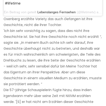
#lifetime
Ein Beitrag von geteilt
Lebenslanges Fernsehen
(@lifetimetv) am 19. September 2019 um 17:00 Uhr PDT
Oxenberg erzählte Variety das auch
Gefangen
ist ihre
Geschichte, nicht die ihrer Tochter.
'Ich bin sehr vorsichtig zu sagen, dass dies nicht ihre
Geschichte ist. Sie hat ihre Geschichte noch nicht erzählt “,
sagte sie. „In meinem Buch achte ich sehr darauf, ihre
Geschichte überhaupt nicht zu betreten, und deshalb war
es für mich wahrscheinlich am schwierigsten, die Teile des
Drehbuchs zu lesen, die ihre Seite der Geschichte erzählen
- weil ich sehr, sehr sensibel dafür bin Meine Tochter hat
das Eigentum an ihrer Perspektive. Aber um diese
Geschichte in einem visuellen Medium zu erzählen, musste
sie porträtiert werden. “
Die 57-jährige Schauspielerin fügte hinzu, dass Indien
irgendwann mehr über seine Zeit mit NXIVM erzählen
werde. '[S] er hat nicht am Erzählen dieser Geschichte