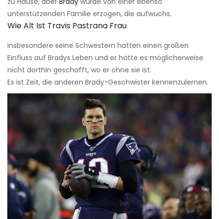
zu Hause, aber
Brady
wurde von einer ebenso
unterstützenden Familie erzogen, die aufwuchs.
Wie Alt Ist Travis Pastrana Frau
Insbesondere seine Schwestern hatten einen großen
Einfluss auf Bradys Leben und er hätte es möglicherweise
nicht dorthin geschafft, wo er ohne sie ist.
Es ist Zeit, die anderen Brady-Geschwister kennenzulernen.