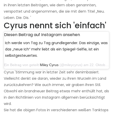
in ihren letzten Beiträgen, wie dem oben genannten,
verspottet und angenommen, die sie mit dem Titel „Neu.
Leben. Die. Dis. '
Cyrus nennt sich 'einfach'
Diesen Beitrag auf Instagram ansehen
Ich werde von Tag zu Tag grundlegender. Das einzige, was
das „neue Ich“ mehr liebt als ein Spiegel-Selfie, ist ein
selbstgesteuertes.
Ein Beitrag von geteilt
Miley Cyrus
(@mileycyrus) am 22. Oktober 2019 um 11:39 Uhr PDT
Cyrus 'Stimmung war in letzter Zeit sehr denimbasiert.
Vielleicht denkt sie daran, wieder zu ihren Wurzeln im Land
zurückzukehren? Wie auch immer, wir graben ihren Stil.
Obwohl ein brandneuer Beitrag etwas mehr enthüllt hat, als
in den Richtlinien von Instagram allgemein berücksichtigt
wird.
Sie hat die obigen Fotos in verschiedenen weißen Tanktops