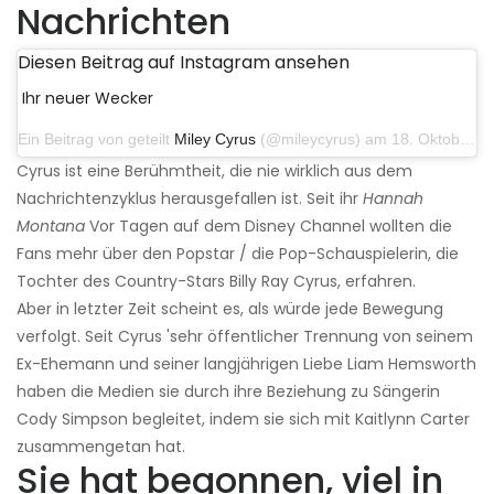
Nachrichten
Diesen Beitrag auf Instagram ansehen
Ihr neuer Wecker
Ein Beitrag von geteilt
Miley Cyrus
(@mileycyrus) am 18. Oktober 2019 um 19:03 Uhr PDT
Cyrus ist eine Berühmtheit, die nie wirklich aus dem
Nachrichtenzyklus herausgefallen ist. Seit ihr
Hannah
Montana
Vor Tagen auf dem Disney Channel wollten die
Fans mehr über den Popstar / die Pop-Schauspielerin, die
Tochter des Country-Stars Billy Ray Cyrus, erfahren.
Aber in letzter Zeit scheint es, als würde jede Bewegung
verfolgt. Seit Cyrus 'sehr öffentlicher Trennung von seinem
Ex-Ehemann und seiner langjährigen Liebe Liam Hemsworth
haben die Medien sie durch ihre Beziehung zu Sängerin
Cody Simpson begleitet, indem sie sich mit Kaitlynn Carter
zusammengetan hat.
Sie hat begonnen, viel in