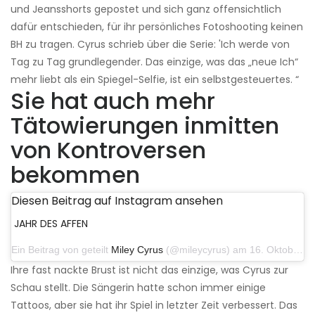
und Jeansshorts gepostet und sich ganz offensichtlich
dafür entschieden, für ihr persönliches Fotoshooting keinen
BH zu tragen. Cyrus schrieb über die Serie: 'Ich werde von
Tag zu Tag grundlegender. Das einzige, was das „neue Ich“
mehr liebt als ein Spiegel-Selfie, ist ein selbstgesteuertes. “
Sie hat auch mehr
Tätowierungen inmitten
von Kontroversen
bekommen
Diesen Beitrag auf Instagram ansehen
JAHR DES AFFEN
Ein Beitrag von geteilt
Miley Cyrus
(@mileycyrus) am 16. Oktober 2019 um 19:04 Uhr PDT
Ihre fast nackte Brust ist nicht das einzige, was Cyrus zur
Schau stellt. Die Sängerin hatte schon immer einige
Tattoos, aber sie hat ihr Spiel in letzter Zeit verbessert. Das