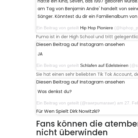
hatte ein Kind, Seven, das 1997 geboren wurde.
am Tag von Benjamin Andre' handelt von sein
Sänger. Könntest du dir ein Familienalbum von 
Ein Beitrag von geteilt
Hip Hop Pioniere
(@hiphop_pioneers)
Puma ist in der High School und tritt gelegentlic
Diesen Beitrag auf Instagram ansehen
JA
Ein Beitrag von geteilt
Schlafen auf Edelsteinen
(@sleepi
Sie hat einen sehr beliebten Tik Tok Account, de
Diesen Beitrag auf Instagram ansehen
Was denkst du?
Ein Beitrag von geteilt
(@rawrpumarawr) am 27. Febru
Für Wen Spielt Dirk Nowitzki?
Fans können die atembe
nicht überwinden