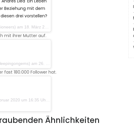
 Andres Lied 'Ein Leben
er Beziehung mit dem
diesen drei vorstellen?
 am 18. März 2019 um 12:31 Uhr PDT
h mit ihrer Mutter auf.
ngongems) am 26. Februar 2020 um 8:08 Uhr PST
r fast 180.000 Follower hat.
ar 2020 um 16:35 Uhr PST
raubenden Ähnlichkeiten