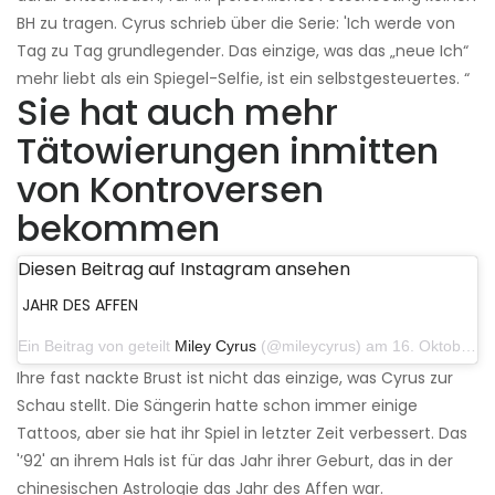
BH zu tragen. Cyrus schrieb über die Serie: 'Ich werde von
Tag zu Tag grundlegender. Das einzige, was das „neue Ich“
mehr liebt als ein Spiegel-Selfie, ist ein selbstgesteuertes. “
Sie hat auch mehr
Tätowierungen inmitten
von Kontroversen
bekommen
Diesen Beitrag auf Instagram ansehen
JAHR DES AFFEN
Ein Beitrag von geteilt
Miley Cyrus
(@mileycyrus) am 16. Oktober 2019 um 19:04 Uhr PDT
Ihre fast nackte Brust ist nicht das einzige, was Cyrus zur
Schau stellt. Die Sängerin hatte schon immer einige
Tattoos, aber sie hat ihr Spiel in letzter Zeit verbessert. Das
'’92' an ihrem Hals ist für das Jahr ihrer Geburt, das in der
chinesischen Astrologie das Jahr des Affen war.