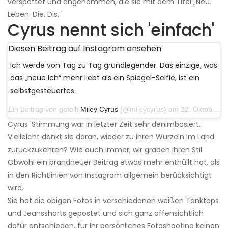
verspottet und angenommen, die sie mit dem Titel „Neu.
Leben. Die. Dis. '
Cyrus nennt sich 'einfach'
Diesen Beitrag auf Instagram ansehen
Ich werde von Tag zu Tag grundlegender. Das einzige, was
das „neue Ich“ mehr liebt als ein Spiegel-Selfie, ist ein
selbstgesteuertes.
Ein Beitrag von geteilt
Miley Cyrus
(@mileycyrus) am 22. Oktober 2019 um 11:39 Uhr PDT
Cyrus 'Stimmung war in letzter Zeit sehr denimbasiert.
Vielleicht denkt sie daran, wieder zu ihren Wurzeln im Land
zurückzukehren? Wie auch immer, wir graben ihren Stil.
Obwohl ein brandneuer Beitrag etwas mehr enthüllt hat, als
in den Richtlinien von Instagram allgemein berücksichtigt
wird.
Sie hat die obigen Fotos in verschiedenen weißen Tanktops
und Jeansshorts gepostet und sich ganz offensichtlich
dafür entschieden, für ihr persönliches Fotoshooting keinen