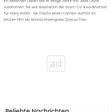
Im wirklichen Leben war er einige Jahre mit Jade Olivia
zusammen. Sie war Assistentin der Stunt-Co-Koordinatorin
für
Harry Potter
. Sie macht einen Cameo-Auftritt im
letzten Film als Astoria Greengrass, Dracos Frau.
ad
Beliebte Nachrichten