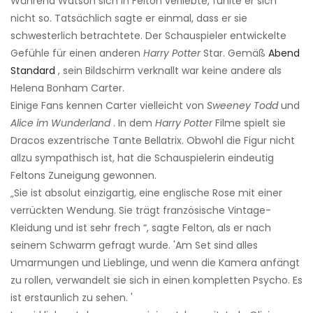
Während Watson sich in Felton verliebte, fühlte er sich
nicht so. Tatsächlich sagte er einmal, dass er sie
schwesterlich betrachtete. Der Schauspieler entwickelte
Gefühle für einen anderen
Harry Potter
Star. Gemäß
Abend
Standard
, sein Bildschirm verknallt war keine andere als
Helena Bonham Carter.
Einige Fans kennen Carter vielleicht von
Sweeney Todd
und
Alice im Wunderland
. In dem
Harry Potter
Filme spielt sie
Dracos exzentrische Tante Bellatrix. Obwohl die Figur nicht
allzu sympathisch ist, hat die Schauspielerin eindeutig
Feltons Zuneigung gewonnen.
„Sie ist absolut einzigartig, eine englische Rose mit einer
verrückten Wendung. Sie trägt französische Vintage-
Kleidung und ist sehr frech “, sagte Felton, als er nach
seinem Schwarm gefragt wurde. 'Am Set sind alles
Umarmungen und Lieblinge, und wenn die Kamera anfängt
zu rollen, verwandelt sie sich in einen kompletten Psycho. Es
ist erstaunlich zu sehen. '