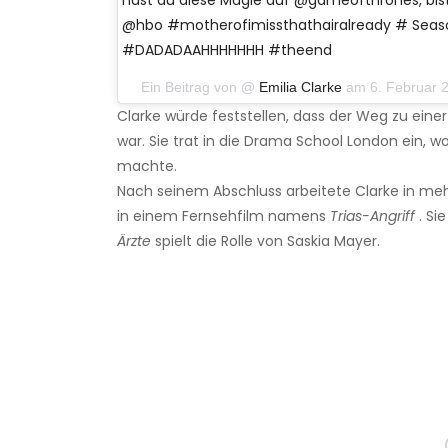
hast du diese Magie auf @gameofthrones, bist 
@hbo #motherofimissthathairalready # Sea
#DADADAAHHHHHHH #theend
Ein Beitrag von @
Emilia Clarke
am 6. Februar 
Clarke würde feststellen, dass der Weg zu eine
war. Sie trat in die Drama School London ein, wo
machte.
Nach seinem Abschluss arbeitete Clarke in meh
in einem Fernsehfilm namens
Trias-Angriff
. Si
Ärzte
spielt die Rolle von Saskia Mayer.