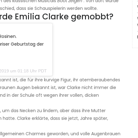
on des klassischen Musicals
Boot zeigen
. Von dort wurde
schied, dass sie Schauspielerin werden wollte.
rde Emilia Clarke gemobbt?
Rosinen.
iser Geburtstag der
2019 um 01:18 Uhr PDT
nnt ist, die für ihre kurvige Figur, ihr atemberaubendes
braunen Augen bekannt ist, war Clarke nicht immer die
ind in der Schule oft wegen ihrer vollen, dicken
e, um das Necken zu lindern, aber dass ihre Mutter
tte. Clarke erklärte, dass sie jetzt, Jahre später,
 allgemeinen Charmes geworden, und volle Augenbrauen