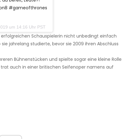
du bereit, Leute?!
son8 #gameofthrones
2019 um 14:16 Uhr PST
r erfolgreichen Schauspielerin nicht unbedingt einfach
 sie jahrelang studierte, bevor sie 2009 ihren Abschluss
reren Bühnenstücken und spielte sogar eine kleine Rolle
e trat auch in einer britischen Seifenoper namens auf