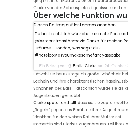
ging mit ihrer Mutter zu einer Theaterprodukti
Clarke von der Schauspielerei gebissen und ent
Über welche Funktion wu
Diesen Beitrag auf Instagram ansehen
Du hast recht. Ich wünsche mir mehr Pan aux 
@lastchristmasthemovie Danke für meinen Par
Träume ... London, was sagst du?
#hotelcostesyoumakesomefancyasscake
Ein Beitrag von @
Emilia Clarke
am 24. Oktober 
Obwohl sie heutzutage als große Schönheit beka
Lächeln und ihre charakteristischen haselnuss
Schönheit des Balls. Tatsächlich wurde sie als K
Augenbrauen gemobbt.
Clarke
später enthüllt
dass sie sie zupfen wollt
„Regeln“ gegen das Berühren ihrer Augenbrauen ha
'dankbar' für den weisen Rat ihrer Mutter sei.
Immerhin sind Clarkes Augenbrauen Teil ihres