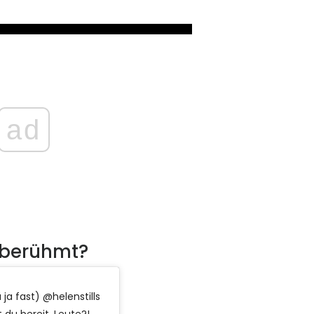
ad
 berühmt?
 ja fast) @helenstills